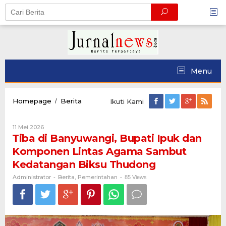
Skip
to
content
Menu
Tiba
Homepage
Berita
/
Ikuti Kami
di
Banyuwangi,
Oleh
11 Mei 2026
Bupati
Administrator
Tiba di Banyuwangi, Bupati Ipuk dan
Ipuk
dan
Komponen Lintas Agama Sambut
Komponen
Kedatangan Biksu Thudong
Lintas
Agama
Administrator
Berita
Pemerintahan
-
,
-
85 Views
Sambut
Kedatangan
Biksu
Thudong