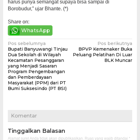
harus punya semangat supaya bisa sampai di
Borobudur,” ujar Bhante. (*)
Share on:
WhatsApp
Navigasi
Pos sebelumnya
Pos berikutnya
Bupati Banyuwangi Tinjau
BPVP Kemenaker Buka
pos
Dua Sekolah di Wilayah
Peluang Pelatihan Di Luar
Kecamatan Pesanggaran
BLK Muncar
yang Menjadi Sasaran
Program Pengembangan
dan Pemberdayaan
Masyarakat (PPM) dari PT
Bumi Suksesindo (PT BSI)
Komentar
Tinggalkan Balasan
Alamat surel Anda tidak akan dipublikasikan.
Ruas yang wajib ditandai
*