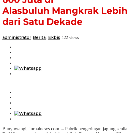
Lebih
Alasbuluh Mangkrak Lebih
dari
Satu
Dekade
dari Satu Dekade
administrator
Berita
Ekbis
-
,
-
122 views
Banyuwangi, Jurnalnews.com – Pabrik pengeringan jagung senilai