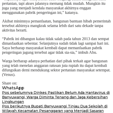
pertanian, tapi akses jalannya memang tidak mudah. Mungkin itu
juga yang menjadi kendala masyarakat akhirnya enggan
menggunakan pabrik pengeringan ini,” katanya.
Akibat minimnya pemanfaatan, bangunan bantuan hibah pemerintah
tersebut akhirnya mangkrak selama lebih dari satu dekade tanpa
aktivitas berarti.
“Pabrik ini dibangun kalau tidak salah pada tahun 2013 dan sempat
dimanfaatkan sebentar. Selanjutnya sudah tidak lagi sampai hari ini.
Saya berharap masyarakat kembali dapat memanfaatkan pabrik
pengeringan jagung tersebut agar tidak sia-sia,” imbuh Abu.
Warga berharap adanya perhatian dari pihak terkait agar bangunan
yang telah menelan anggaran ratusan juta rupiah itu dapat kembali
difungsikan demi mendukung sektor pertanian masyarakat setempat.
(Venus).
Share on:
WhatsApp
Navigasi
Pos sebelumnya
Dinkes Pastikan Belum Ada Hantavirus di
Banyuwangi, Warga Diminta Tenang dan Jaga Kebersihan
pos
Lingkungan
Pos berikutnya
Bupati Banyuwangi Tinjau Dua Sekolah di
Wilayah Kecamatan Pesanggaran yang Menjadi Sasaran