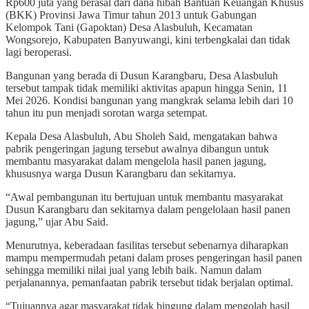
Rp600 juta yang berasal dari dana hibah Bantuan Keuangan Khusus
(BKK) Provinsi Jawa Timur tahun 2013 untuk Gabungan
Kelompok Tani (Gapoktan) Desa Alasbuluh, Kecamatan
Wongsorejo, Kabupaten Banyuwangi, kini terbengkalai dan tidak
lagi beroperasi.
Bangunan yang berada di Dusun Karangbaru, Desa Alasbuluh
tersebut tampak tidak memiliki aktivitas apapun hingga Senin, 11
Mei 2026. Kondisi bangunan yang mangkrak selama lebih dari 10
tahun itu pun menjadi sorotan warga setempat.
Kepala Desa Alasbuluh, Abu Sholeh Said, mengatakan bahwa
pabrik pengeringan jagung tersebut awalnya dibangun untuk
membantu masyarakat dalam mengelola hasil panen jagung,
khususnya warga Dusun Karangbaru dan sekitarnya.
“Awal pembangunan itu bertujuan untuk membantu masyarakat
Dusun Karangbaru dan sekitarnya dalam pengelolaan hasil panen
jagung,” ujar Abu Said.
Menurutnya, keberadaan fasilitas tersebut sebenarnya diharapkan
mampu mempermudah petani dalam proses pengeringan hasil panen
sehingga memiliki nilai jual yang lebih baik. Namun dalam
perjalanannya, pemanfaatan pabrik tersebut tidak berjalan optimal.
“Tujuannya agar masyarakat tidak bingung dalam mengolah hasil