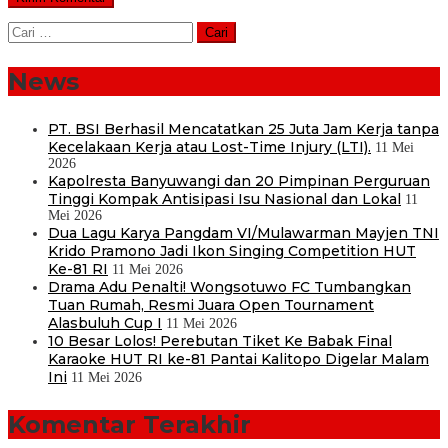
Cari
untuk:
News
PT. BSI Berhasil Mencatatkan 25 Juta Jam Kerja tanpa
Kecelakaan Kerja atau Lost-Time Injury (LTI).
11 Mei
2026
Kapolresta Banyuwangi dan 20 Pimpinan Perguruan
Tinggi Kompak Antisipasi Isu Nasional dan Lokal
11
Mei 2026
Dua Lagu Karya Pangdam VI/Mulawarman Mayjen TNI
Krido Pramono Jadi Ikon Singing Competition HUT
Ke-81 RI
11 Mei 2026
Drama Adu Penalti! Wongsotuwo FC Tumbangkan
Tuan Rumah, Resmi Juara Open Tournament
Alasbuluh Cup I
11 Mei 2026
10 Besar Lolos! Perebutan Tiket Ke Babak Final
Karaoke HUT RI ke-81 Pantai Kalitopo Digelar Malam
Ini
11 Mei 2026
Komentar Terakhir