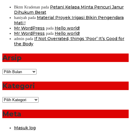
Petani Kelapa Minta Pencuri Janur
Bktm Kradenan
pada
Dihukum Berat
Material Proyek Irigasi Bikin Pengendara
haniyah
pada
Mati !
Mr WordPress
Hello world!
pada
Mr WordPress
Hello world!
pada
If Not Overrated, things ‘Poor’ It’s Good for
admin
pada
the Body
Arsip
Arsip
Kategori
Kategori
Meta
Masuk log