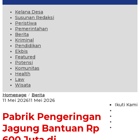
Kelana Desa
Susunan Redaksi
Peristiwa
Pemerintahan
Berita
Kriminal
Pendidikan
Ekbis
Featured
Potensi
Komunitas
Health
Law
Wisata
Pabrik
Homepage
Berita
/
Pengeringan
oleh
11 Mei 2026
11 Mei 2026
Jagung
Ikuti Kami
administrator
Bantuan
Pabrik Pengeringan
Rp
600
Juta
Jagung Bantuan Rp
di
Alasbuluh
600 Juta di
Mangkrak