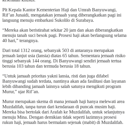
Plt Kepala Kantor Kementerian Haji dan Umrah Banyuwangi,
Rif’an Junaidi, mengatakan jemaah yang diberangkatkan pagi ini
langsung menuju embarkasi Sukolilo di Surabaya.
“Mereka akan beristirahat sekitar 20 jam dan akan diberangkatkan
menuju tanah suci besok pagi. Prosesi haji akan berlangsung selama
40 hari,” terangnya.
Dari total 1312 orang, sebanyak 503 di antaranya merupakan
jemaah lanjut usia (lansia) diatas 65 tahun. Sementara jemaah risiko
tinggi sebanyak 144 orang. Di Banyuwangi sendiri jemaah tertua
berusia 103 tahun dan termuda berusia 18 tahun.
“Untuk jamaah prioritas yakni lansia, risti dan juga difabel
Banyuwangi sudah terdata, nantinya akan ada fasilitasi dan layanan
lebih dibanding jamaah lainnya salah satunya mengikuti program
Murur,” ujar Rif’an.
Murur merupakan skema di mana jemaah haji hanya melewati area
Muzdalifah, tanpa turun dari kendaraan di puncak musim haji.
Mereka bisa bertolak dari Arafah ke Muzdalifah, untuk selanjutnya
menuju Mina. Dengan demikian tidak seperti lazimnya prosesi
rukun haji, jemaah harus bermalam sejenak (mabit) di Muzdalifah.