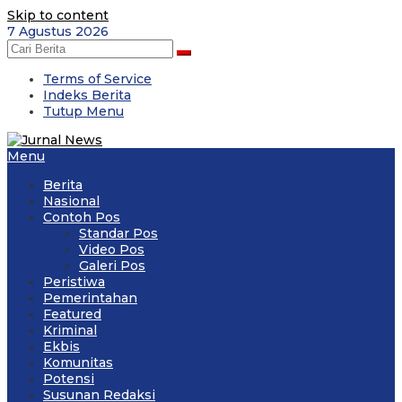
Skip to content
7 Agustus 2026
Terms of Service
Indeks Berita
Tutup Menu
Menu
Berita
Nasional
Contoh Pos
Standar Pos
Video Pos
Galeri Pos
Peristiwa
Pemerintahan
Featured
Kriminal
Ekbis
Komunitas
Potensi
Susunan Redaksi