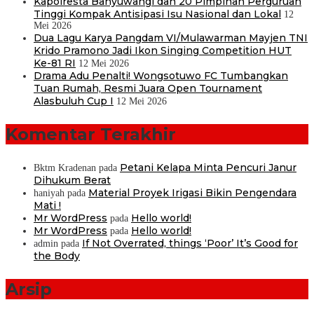
Kapolresta Banyuwangi dan 20 Pimpinan Perguruan
Tinggi Kompak Antisipasi Isu Nasional dan Lokal
12
Mei 2026
Dua Lagu Karya Pangdam VI/Mulawarman Mayjen TNI
Krido Pramono Jadi Ikon Singing Competition HUT
Ke-81 RI
12 Mei 2026
Drama Adu Penalti! Wongsotuwo FC Tumbangkan
Tuan Rumah, Resmi Juara Open Tournament
Alasbuluh Cup I
12 Mei 2026
Komentar Terakhir
Petani Kelapa Minta Pencuri Janur
Bktm Kradenan
pada
Dihukum Berat
Material Proyek Irigasi Bikin Pengendara
haniyah
pada
Mati !
Mr WordPress
Hello world!
pada
Mr WordPress
Hello world!
pada
If Not Overrated, things ‘Poor’ It’s Good for
admin
pada
the Body
Arsip