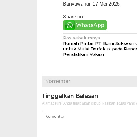
Banyuwangi, 17 Mei 2026.
Share on:
WhatsApp
Navigasi
Pos sebelumnya
Rumah Pintar PT Bumi Suksesind
pos
untuk Mulai Berfokus pada Pen
Pendidikan Vokasi
Komentar
Tinggalkan Balasan
Alamat surel Anda tidak akan dipublikasikan.
Ruas yang w