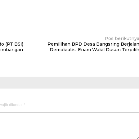
Pos berikutny
o (PT BSI)
Pemilihan BPD Desa Bangsring Berjala
gembangan
Demokratis, Enam Wakil Dusun Terpili
ajib ditandai
*