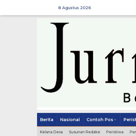
Skip
to
8 Agustus 2026
content
Berita
Nasional
Contoh Pos
Peris
Kelana Desa
Susunan Redaksi
Peristiwa
Pe