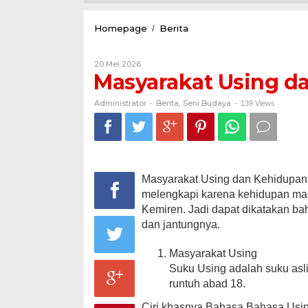
Masyarakat
Homepage
Berita
/
Using
dan
Oleh
20 Mei 2026
Kehidupan
Administrator
Masyarakat Using d
Desa
Kemiren
Administrator
Berita
Seni Budaya
-
,
-
139 Views
Masyarakat Using dan Kehidupan
melengkapi karena kehidupan mas
Kemiren. Jadi dapat dikatakan b
dan jantungnya.
Masyarakat Using
Suku Using adalah suku asl
runtuh abad 18.
Ciri khasnya Bahasa Bahasa Using