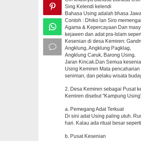
Sing Kelendi kelendi
Bahasa Using adalah bhasa Jaw
Contoh : Dhiko lan Siro memenga
Agama & Kepercayaan Dan masyarak
kejawen dan adat pra-Islam sepert
Kesenian di desa Kemiren: Gand
Angklung, Angklung Pagklag,
Angklung Caruk, Barong Using.
Jaran Kincak.Dan Semua kesenian i
Using Kemiren Mata pencaharian P
seniman, dan pelaku wisata buda
2. Desa Kemiren sebagai Pusat k
Kemiren disebut “Kampung Using”
a. Pemegang Adat Terkuat
Di sini adat Using paling utuh. R
hari. Kalau ada ritual besar sepe
b. Pusat Kesenian