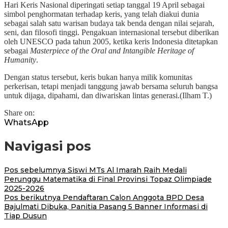
Hari Keris Nasional diperingati setiap tanggal 19 April sebagai
simbol penghormatan terhadap keris, yang telah diakui dunia
sebagai salah satu warisan budaya tak benda dengan nilai sejarah,
seni, dan filosofi tinggi. Pengakuan internasional tersebut diberikan
oleh UNESCO pada tahun 2005, ketika keris Indonesia ditetapkan
sebagai
Masterpiece of the Oral and Intangible Heritage of
Humanity
.
Dengan status tersebut, keris bukan hanya milik komunitas
perkerisan, tetapi menjadi tanggung jawab bersama seluruh bangsa
untuk dijaga, dipahami, dan diwariskan lintas generasi.(Ilham T.)
Share on:
WhatsApp
Navigasi pos
Pos sebelumnya
Siswi MTs Al Imarah Raih Medali
Perunggu Matematika di Final Provinsi Topaz Olimpiade
2025-2026
Pos berikutnya
Pendaftaran Calon Anggota BPD Desa
Bajulmati Dibuka, Panitia Pasang 5 Banner Informasi di
Tiap Dusun