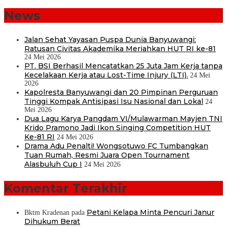
News
Jalan Sehat Yayasan Puspa Dunia Banyuwangi:
Ratusan Civitas Akademika Meriahkan HUT RI ke-81
24 Mei 2026
PT. BSI Berhasil Mencatatkan 25 Juta Jam Kerja tanpa
Kecelakaan Kerja atau Lost-Time Injury (LTI).
24 Mei
2026
Kapolresta Banyuwangi dan 20 Pimpinan Perguruan
Tinggi Kompak Antisipasi Isu Nasional dan Lokal
24
Mei 2026
Dua Lagu Karya Pangdam VI/Mulawarman Mayjen TNI
Krido Pramono Jadi Ikon Singing Competition HUT
Ke-81 RI
24 Mei 2026
Drama Adu Penalti! Wongsotuwo FC Tumbangkan
Tuan Rumah, Resmi Juara Open Tournament
Alasbuluh Cup I
24 Mei 2026
Komentar Terakhir
Petani Kelapa Minta Pencuri Janur
Bktm Kradenan
pada
Dihukum Berat