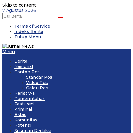
Skip to content
7 Agustus 2026
Terms of Service
Indeks Berita
Tutup Menu
Menu
Berita
Nasional
Contoh Pos
Standar Pos
Video Pos
Galeri Pos
Peristiwa
Pemerintahan
Featured
Kriminal
Ekbis
Komunitas
Potensi
Susunan Redaksi