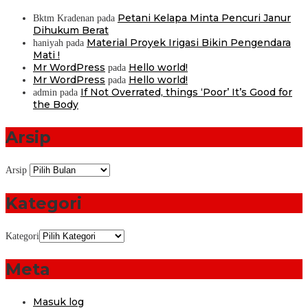
Petani Kelapa Minta Pencuri Janur
Bktm Kradenan
pada
Dihukum Berat
Material Proyek Irigasi Bikin Pengendara
haniyah
pada
Mati !
Mr WordPress
Hello world!
pada
Mr WordPress
Hello world!
pada
If Not Overrated, things ‘Poor’ It’s Good for
admin
pada
the Body
Arsip
Arsip
Kategori
Kategori
Meta
Masuk log