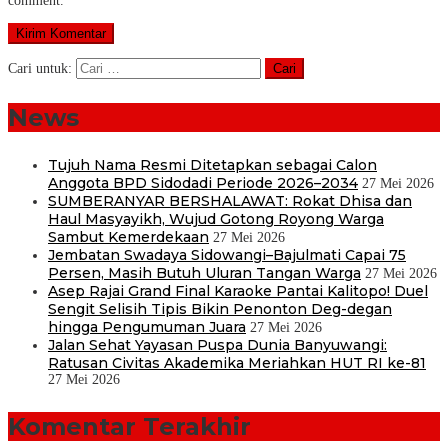
comment.
Cari untuk:
News
Tujuh Nama Resmi Ditetapkan sebagai Calon
Anggota BPD Sidodadi Periode 2026–2034
27 Mei 2026
SUMBERANYAR BERSHALAWAT: Rokat Dhisa dan
Haul Masyayikh, Wujud Gotong Royong Warga
Sambut Kemerdekaan
27 Mei 2026
Jembatan Swadaya Sidowangi–Bajulmati Capai 75
Persen, Masih Butuh Uluran Tangan Warga
27 Mei 2026
Asep Rajai Grand Final Karaoke Pantai Kalitopo! Duel
Sengit Selisih Tipis Bikin Penonton Deg-degan
hingga Pengumuman Juara
27 Mei 2026
Jalan Sehat Yayasan Puspa Dunia Banyuwangi:
Ratusan Civitas Akademika Meriahkan HUT RI ke-81
27 Mei 2026
Komentar Terakhir