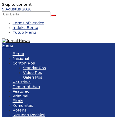
Skip to content
9 Agustus 2026
Terms of Service
Indeks Berita
Tutup Menu
Menu
Berita
Nasional
Contoh Pos
Standar Pos
Video Pos
Galeri Pos
Peristiwa
Pemerintahan
Featured
Kriminal
Ekbis
Komunitas
Potensi
Susunan Redaksi