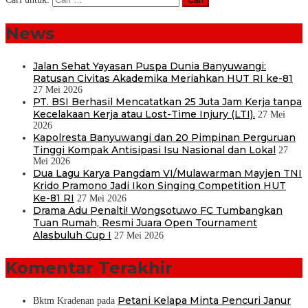
News
Jalan Sehat Yayasan Puspa Dunia Banyuwangi:
Ratusan Civitas Akademika Meriahkan HUT RI ke-81
27 Mei 2026
PT. BSI Berhasil Mencatatkan 25 Juta Jam Kerja tanpa
Kecelakaan Kerja atau Lost-Time Injury (LTI).
27 Mei
2026
Kapolresta Banyuwangi dan 20 Pimpinan Perguruan
Tinggi Kompak Antisipasi Isu Nasional dan Lokal
27
Mei 2026
Dua Lagu Karya Pangdam VI/Mulawarman Mayjen TNI
Krido Pramono Jadi Ikon Singing Competition HUT
Ke-81 RI
27 Mei 2026
Drama Adu Penalti! Wongsotuwo FC Tumbangkan
Tuan Rumah, Resmi Juara Open Tournament
Alasbuluh Cup I
27 Mei 2026
Komentar Terakhir
Petani Kelapa Minta Pencuri Janur
Bktm Kradenan
pada