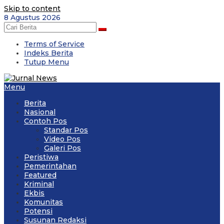
Skip to content
8 Agustus 2026
Terms of Service
Indeks Berita
Tutup Menu
Menu
Berita
Nasional
Contoh Pos
Standar Pos
Video Pos
Galeri Pos
Peristiwa
Pemerintahan
Featured
Kriminal
Ekbis
Komunitas
Potensi
Susunan Redaksi