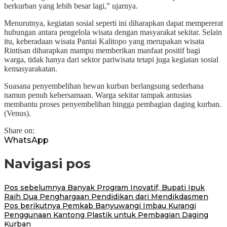
berkurban yang lebih besar lagi,” ujarnya.
Menurutnya, kegiatan sosial seperti ini diharapkan dapat mempererat
hubungan antara pengelola wisata dengan masyarakat sekitar. Selain
itu, keberadaan wisata Pantai Kalitopo yang merupakan wisata
Rintisan diharapkan mampu memberikan manfaat positif bagi
warga, tidak hanya dari sektor pariwisata tetapi juga kegiatan sosial
kemasyarakatan.
Suasana penyembelihan hewan kurban berlangsung sederhana
namun penuh kebersamaan. Warga sekitar tampak antusias
membantu proses penyembelihan hingga pembagian daging kurban.
(Venus).
Share on:
WhatsApp
Navigasi pos
Pos sebelumnya
Banyak Program Inovatif, Bupati Ipuk
Raih Dua Penghargaan Pendidikan dari Mendikdasmen
Pos berikutnya
Pemkab Banyuwangi Imbau Kurangi
Penggunaan Kantong Plastik untuk Pembagian Daging
Kurban