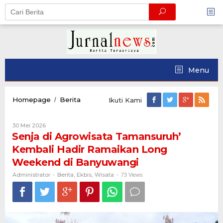
Skip
to
content
Menu
Senja
Homepage
Berita
/
Ikuti Kami
di
Agrowisata
Oleh
30 Mei 2026
Tamansuruh'
Administrator
Senja di Agrowisata Tamansuruh’
Kembali
Hadir
Kembali Hadir Ramaikan Long
Ramaikan
Weekend di Banyuwangi
Long
Weekend
Administrator
Berita
Ekbis
Wisata
-
,
,
-
73 Views
di
Banyuwangi