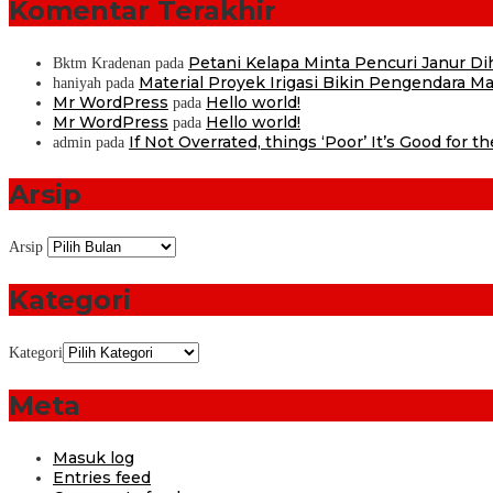
Komentar Terakhir
Petani Kelapa Minta Pencuri Janur D
Bktm Kradenan
pada
Material Proyek Irigasi Bikin Pengendara Mat
haniyah
pada
Mr WordPress
Hello world!
pada
Mr WordPress
Hello world!
pada
If Not Overrated, things ‘Poor’ It’s Good for t
admin
pada
Arsip
Arsip
Kategori
Kategori
Meta
Masuk log
Entries feed