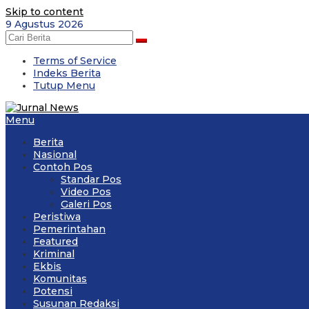
Skip to content
9 Agustus 2026
Terms of Service
Indeks Berita
Tutup Menu
Menu
Berita
Nasional
Contoh Pos
Standar Pos
Video Pos
Galeri Pos
Peristiwa
Pemerintahan
Featured
Kriminal
Ekbis
Komunitas
Potensi
Susunan Redaksi