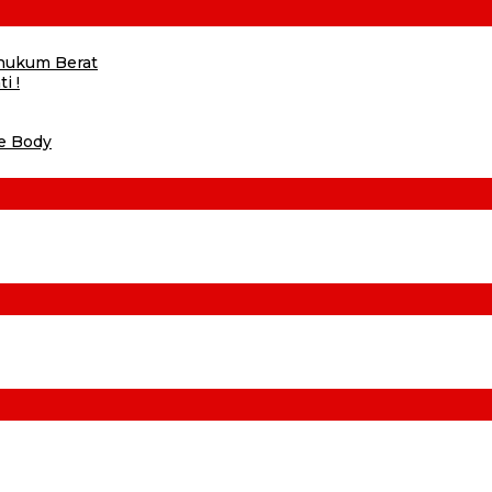
ihukum Berat
i !
he Body