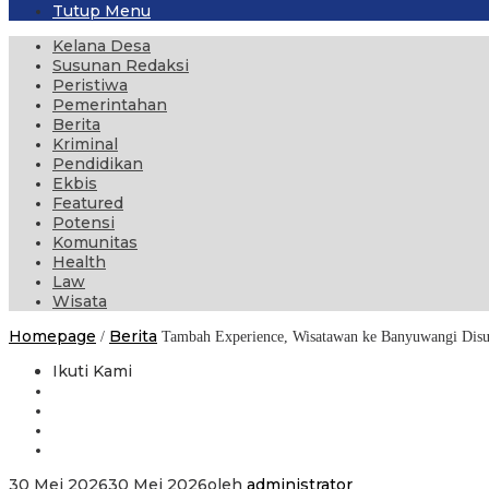
Tutup Menu
Kelana Desa
Susunan Redaksi
Peristiwa
Pemerintahan
Berita
Kriminal
Pendidikan
Ekbis
Featured
Potensi
Komunitas
Health
Law
Wisata
Homepage
Berita
/
Tambah Experience, Wisatawan ke Banyuwangi Dis
Ikuti Kami
30 Mei 2026
30 Mei 2026
oleh
administrator