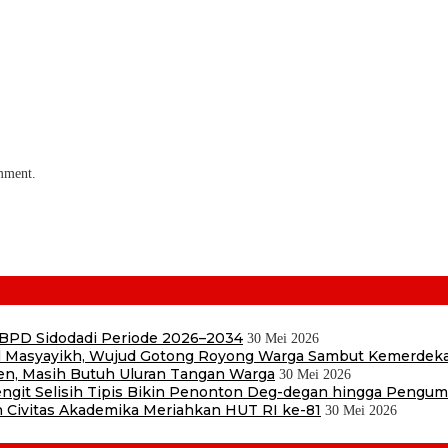
omment.
 BPD Sidodadi Periode 2026–2034
30 Mei 2026
Masyayikh, Wujud Gotong Royong Warga Sambut Kemerdek
en, Masih Butuh Uluran Tangan Warga
30 Mei 2026
 Sengit Selisih Tipis Bikin Penonton Deg-degan hingga Pengu
 Civitas Akademika Meriahkan HUT RI ke-81
30 Mei 2026