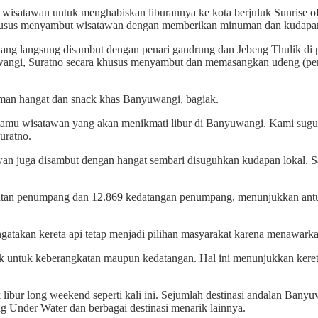
isatawan untuk menghabiskan liburannya ke kota berjuluk Sunrise of 
usus menyambut wisatawan dengan memberikan minuman dan kudapan s
datang langsung disambut dengan penari gandrung dan Jebeng Thulik d
angi, Suratno secara khusus menyambut dan memasangkan udeng (pen
man hangat dan snack khas Banyuwangi, bagiak.
ut tamu wisatawan yang akan menikmati libur di Banyuwangi. Kami s
uratno.
n juga disambut dengan hangat sembari disuguhkan kudapan lokal. Sa
atan penumpang dan 12.869 kedatangan penumpang, menunjukkan antus
kan kereta api tetap menjadi pilihan masyarakat karena menawarkan
ik untuk keberangkatan maupun kedatangan. Hal ini menunjukkan kereta
 libur long weekend seperti kali ini. Sejumlah destinasi andalan Ban
ng Under Water dan berbagai destinasi menarik lainnya.