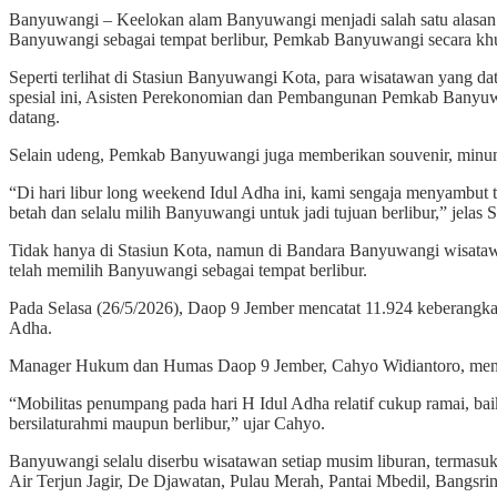
Banyuwangi – Keelokan alam Banyuwangi menjadi salah satu alasan w
Banyuwangi sebagai tempat berlibur, Pemkab Banyuwangi secara kh
Seperti terlihat di Stasiun Banyuwangi Kota, para wisatawan yang 
spesial ini, Asisten Perekonomian dan Pembangunan Pemkab Banyuw
datang.
Selain udeng, Pemkab Banyuwangi juga memberikan souvenir, minu
“Di hari libur long weekend Idul Adha ini, kami sengaja menyamb
betah dan selalu milih Banyuwangi untuk jadi tujuan berlibur,” jelas S
Tidak hanya di Stasiun Kota, namun di Bandara Banyuwangi wisatawa
telah memilih Banyuwangi sebagai tempat berlibur.
Pada Selasa (26/5/2026), Daop 9 Jember mencatat 11.924 keberangk
Adha.
Manager Hukum dan Humas Daop 9 Jember, Cahyo Widiantoro, mengata
“Mobilitas penumpang pada hari H Idul Adha relatif cukup ramai, ba
bersilaturahmi maupun berlibur,” ujar Cahyo.
Banyuwangi selalu diserbu wisatawan setiap musim liburan, termasuk
Air Terjun Jagir, De Djawatan, Pulau Merah, Pantai Mbedil, Bangsri