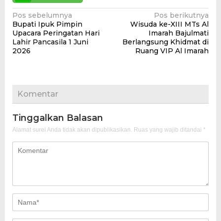
Navigasi
Pos sebelumnya
Pos berikutnya
Bupati Ipuk Pimpin
Wisuda ke-XIII MTs Al
pos
Upacara Peringatan Hari
Imarah Bajulmati
Lahir Pancasila 1 Juni
Berlangsung Khidmat di
2026
Ruang VIP Al Imarah
Komentar
Tinggalkan Balasan
Alamat surel Anda tidak akan dipublikasikan.
Ruas yang wajib ditandai
*