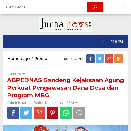
Skip
to
content
Menu
ABPEDNAS
Homepage
Berita
/
Ikuti Kami
Gandeng
Kejaksaan
Oleh
1 Juni 2026
Agung
Administrator
ABPEDNAS Gandeng Kejaksaan Agung
Perkuat
Pengawasan
Perkuat Pengawasan Dana Desa dan
Dana
Program MBG
Desa
dan
Administrator
Berita
Komunitas
-
,
-
96 Views
Program
MBG