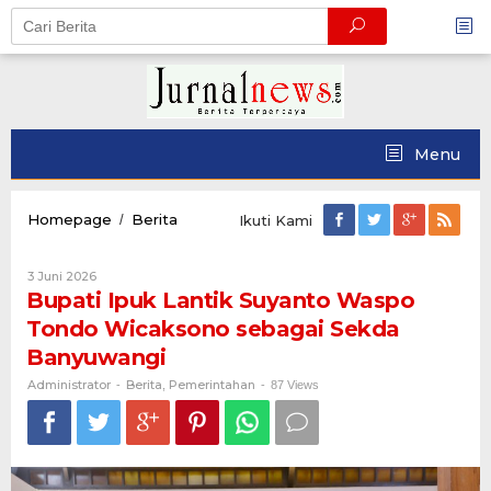
Skip
to
content
Menu
Bupati
Homepage
Berita
/
Ikuti Kami
Ipuk
Lantik
Oleh
3 Juni 2026
Suyanto
Administrator
Bupati Ipuk Lantik Suyanto Waspo
Waspo
Tondo
Tondo Wicaksono sebagai Sekda
Wicaksono
Banyuwangi
sebagai
Sekda
Administrator
Berita
Pemerintahan
-
,
-
87 Views
Banyuwangi