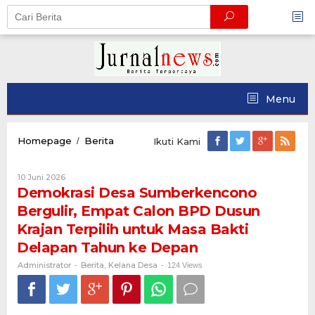
Skip
to
content
Menu
Demokrasi
Homepage
Berita
/
Ikuti Kami
Desa
Sumberkencono
Oleh
10 Juni 2026
Bergulir,
Administrator
Demokrasi Desa Sumberkencono
Empat
Calon
Bergulir, Empat Calon BPD Dusun
BPD
Krajan Terpilih untuk Masa Bakti
Dusun
Krajan
Delapan Tahun ke Depan
Terpilih
Administrator
Berita
Kelana Desa
-
,
untuk
-
124 Views
Masa
Bakti
Delapan