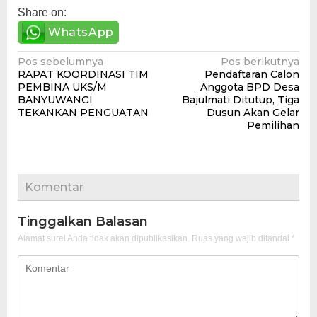
Share on:
WhatsApp
Navigasi
Pos sebelumnya
Pos berikutnya
RAPAT KOORDINASI TIM
Pendaftaran Calon
pos
PEMBINA UKS/M
Anggota BPD Desa
BANYUWANGI
Bajulmati Ditutup, Tiga
TEKANKAN PENGUATAN
Dusun Akan Gelar
Pemilihan
Komentar
Tinggalkan Balasan
Alamat surel Anda tidak akan dipublikasikan.
Ruas yang wajib ditandai
*