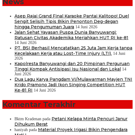
News
Asep Rajai Grand Final Karaoke Pantai Kalitopo! Duel
Sengit Selisih Tipis Bikin Penonton Deg-degan
hingga Pengumuman Juara
14 Juni 2026
Jalan Sehat Yayasan Puspa Dunia Banyuwangi:
Ratusan Civitas Akademika Meriahkan HUT RI ke-81
14 Juni 2026
PT. BSI Berhasil Mencatatkan 25 Juta Jam Kerja tanpa
Kecelakaan Kerja atau Lost-Time Injury (LTI).
14 Juni
2026
Kapolresta Banyuwangi dan 20 Pimpinan Perguruan
Tinggi Kompak Antisipasi Isu Nasional dan Lokal
14
Juni 2026
Dua Lagu Karya Pangdam VI/Mulawarman Mayjen TNI
Krido Pramono Jadi Ikon Singing Competition HUT
Ke-81 RI
14 Juni 2026
Komentar Terakhir
Petani Kelapa Minta Pencuri Janur
Bktm Kradenan
pada
Dihukum Berat
Material Proyek Irigasi Bikin Pengendara
haniyah
pada
Mati !