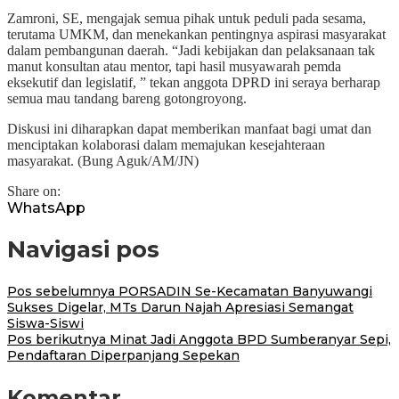
Zamroni, SE, mengajak semua pihak untuk peduli pada sesama,
terutama UMKM, dan menekankan pentingnya aspirasi masyarakat
dalam pembangunan daerah. “Jadi kebijakan dan pelaksanaan tak
manut konsultan atau mentor, tapi hasil musyawarah pemda
eksekutif dan legislatif, ” tekan anggota DPRD ini seraya berharap
semua mau tandang bareng gotongroyong.
Diskusi ini diharapkan dapat memberikan manfaat bagi umat dan
menciptakan kolaborasi dalam memajukan kesejahteraan
masyarakat. (Bung Aguk/AM/JN)
Share on:
WhatsApp
Navigasi pos
Pos sebelumnya
PORSADIN Se-Kecamatan Banyuwangi
Sukses Digelar, MTs Darun Najah Apresiasi Semangat
Siswa-Siswi
Pos berikutnya
Minat Jadi Anggota BPD Sumberanyar Sepi,
Pendaftaran Diperpanjang Sepekan
Komentar