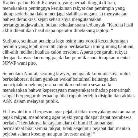
Kapten pelaut Rudi Kamseno, yang pernah tinggal di Iran,
menekankan pentingnya kerukunan rakyat dan pemimpin yang
hidup sederhana dalam menjaga stabilitas negara. Ia menyatakan
bahwa demokrasi sejati seharusnya mengutamakan
pertanggungjawaban, bukan sekadar suara terbanyak.”Karena hasil
akhir ditentukan hasil siapa operator dibelakang laptop! “
Sudjono, seniman pencipta lagu osing menyoroti kecenderungan
pemilih yang lebih memilih calon berdasarkan iming-iming bantuan,
alih-alih melihat kualitas calon tersebut. Aparat pengaruhi rakyat
dengan bansos dari uang pajak dan pemilik suara terapkan mental
NPWP wani piro.
Sementara Naufal, seorang lawyer, mengajak komunitasnya untuk
berkolaborasi dalam gerakan wakaf baitulmal keluarga dan
menciptakan peluang usaha untuk membantu sesama. Ia
menekankan bahwa kepercayaan masyarakat terhadap pemerintah
sangat berpengaruh terhadap nilai rupiah terlebih disiplin dan akhlak
ASN dalam melayani publik.
H. Juwaini turut berpesan agar pejabat tidak menyalahgunakan uang
pajak rakyat, mendorong agar rejeki yang didapat dapat membawa
berkah.”Hendaknya kekayaan alam di bumi Blambangan
bermanfaat buat semua rakyat, tidak segelintir pejabat dan mantan
pejabat saham kosong maupun investor asing! “