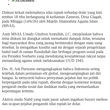
Diskusi terkait melemahnya nilai rupiah terhadap dolar yang kini
tembus 18 ribu berlangsung di kediaman Zamroni, Desa Glagah,
pada Minggu (14/6/26) oleh Majelis Silaturahmi Agama Islam
(MSAI).
Amir MSAI, Ustadz Ghufron Amrullah, LC, menjelaskan bahwa
tema diskusi ini diangkat untuk memahami dampak dolar, terutama
bagi masyarakat desa yang jarang berinteraksi dengan mata uang
tersebut. Ia mengaitkan kondisi saat ini dengan sejarah pengelolaan
baitul mall di zaman Rasulullah dan berbagai program sosial pada
era Presiden Soeharto yang mendukung kesejahteraan rakyat tanpa
memandang agama untuk melaksanakan UUD 1945.
Drs. H. Adi Purnomo mengungkapkan bahwa Indonesia sering
terjebak dalam permainan elit global, mengesampingkan jati diri
bangsa. Ia menyoroti bahwa pernyataan pejabat dan isu politik
berpengaruh pada nilai rupiah, disertai dengan komentar tentang
pengaruh media sosial dan tindakan mafia yang memanfaatkan
kepentingan tertentu.
Aktivis muda Nabil yang main pasar saham ingatkan buzzer medsos
dan ucapan pejabat pengaruhi nilai rupiah ke dolar.