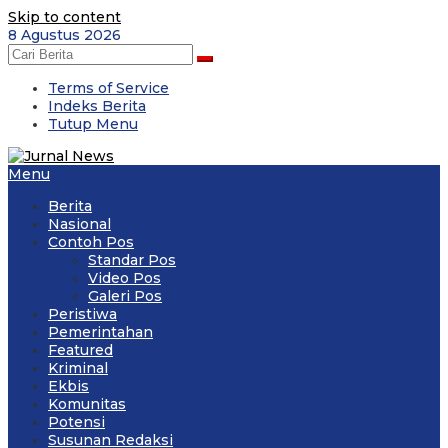
Skip to content
8 Agustus 2026
Terms of Service
Indeks Berita
Tutup Menu
Menu
Berita
Nasional
Contoh Pos
Standar Pos
Video Pos
Galeri Pos
Peristiwa
Pemerintahan
Featured
Kriminal
Ekbis
Komunitas
Potensi
Susunan Redaksi