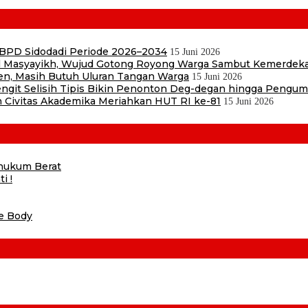
 BPD Sidodadi Periode 2026–2034
15 Juni 2026
Masyayikh, Wujud Gotong Royong Warga Sambut Kemerdek
en, Masih Butuh Uluran Tangan Warga
15 Juni 2026
 Sengit Selisih Tipis Bikin Penonton Deg-degan hingga Pengu
 Civitas Akademika Meriahkan HUT RI ke-81
15 Juni 2026
ihukum Berat
i !
he Body