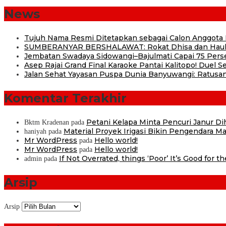
News
Tujuh Nama Resmi Ditetapkan sebagai Calon Anggota
SUMBERANYAR BERSHALAWAT: Rokat Dhisa dan Haul 
Jembatan Swadaya Sidowangi–Bajulmati Capai 75 Pers
Asep Rajai Grand Final Karaoke Pantai Kalitopo! Duel
Jalan Sehat Yayasan Puspa Dunia Banyuwangi: Ratusan
Komentar Terakhir
Petani Kelapa Minta Pencuri Janur D
Bktm Kradenan
pada
Material Proyek Irigasi Bikin Pengendara Mat
haniyah
pada
Mr WordPress
Hello world!
pada
Mr WordPress
Hello world!
pada
If Not Overrated, things ‘Poor’ It’s Good for t
admin
pada
Arsip
Arsip