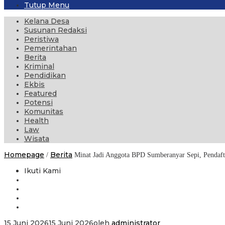
Tutup Menu
Kelana Desa
Susunan Redaksi
Peristiwa
Pemerintahan
Berita
Kriminal
Pendidikan
Ekbis
Featured
Potensi
Komunitas
Health
Law
Wisata
Homepage
Berita
/
Minat Jadi Anggota BPD Sumberanyar Sepi, Pendaft
Ikuti Kami
15 Juni 2026
15 Juni 2026
oleh
administrator