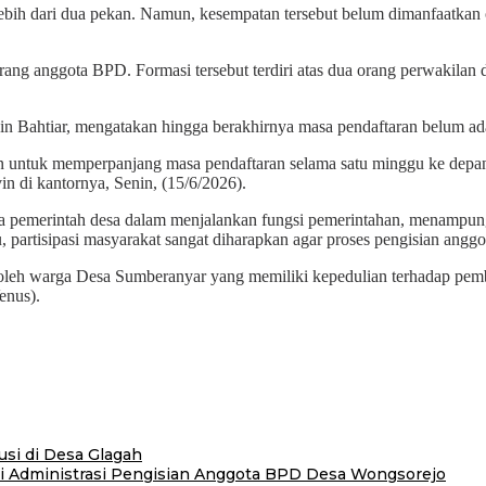
lebih dari dua pekan. Namun, kesempatan tersebut belum dimanfaatkan 
g anggota BPD. Formasi tersebut terdiri atas dua orang perwakilan da
 Bahtiar, mengatakan hingga berakhirnya masa pendaftaran belum ada
kan untuk memperpanjang masa pendaftaran selama satu minggu ke dep
in di kantornya, Senin, (15/6/2026).
a pemerintah desa dalam menjalankan fungsi pemerintahan, menampung
partisipasi masyarakat sangat diharapkan agar proses pengisian anggo
 oleh warga Desa Sumberanyar yang memiliki kepedulian terhadap pem
Venus).
usi di Desa Glagah
ksi Administrasi Pengisian Anggota BPD Desa Wongsorejo