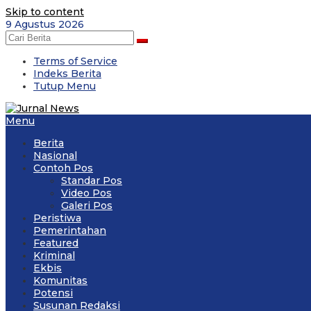
Skip to content
9 Agustus 2026
Terms of Service
Indeks Berita
Tutup Menu
Menu
Berita
Nasional
Contoh Pos
Standar Pos
Video Pos
Galeri Pos
Peristiwa
Pemerintahan
Featured
Kriminal
Ekbis
Komunitas
Potensi
Susunan Redaksi