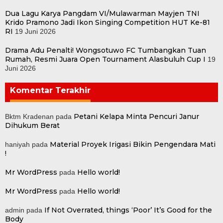
Dua Lagu Karya Pangdam VI/Mulawarman Mayjen TNI
Krido Pramono Jadi Ikon Singing Competition HUT Ke-81
RI
19 Juni 2026
Drama Adu Penalti! Wongsotuwo FC Tumbangkan Tuan
Rumah, Resmi Juara Open Tournament Alasbuluh Cup I
19
Juni 2026
Komentar Terakhir
Petani Kelapa Minta Pencuri Janur
Bktm Kradenan
pada
Dihukum Berat
Material Proyek Irigasi Bikin Pengendara Mati
haniyah
pada
!
Mr WordPress
Hello world!
pada
Mr WordPress
Hello world!
pada
If Not Overrated, things ‘Poor’ It’s Good for the
admin
pada
Body