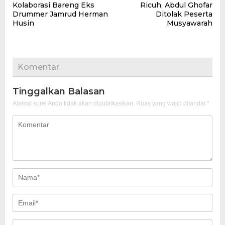
Kolaborasi Bareng Eks
Ricuh, Abdul Ghofar
Drummer Jamrud Herman
Ditolak Peserta
Husin
Musyawarah
Komentar
Tinggalkan Balasan
Alamat surel Anda tidak akan dipublikasikan.
Ruas yang wajib ditandai
*