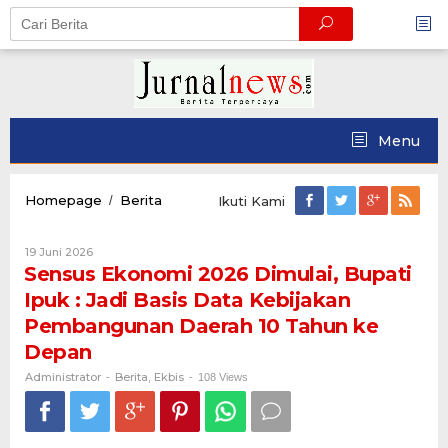
Skip
to
content
Menu
Sensus
Homepage
Berita
/
Ikuti Kami
Ekonomi
2026
Oleh
19 Juni 2026
Dimulai,
Administrator
Sensus Ekonomi 2026 Dimulai, Bupati
Bupati
Ipuk
Ipuk : Jadi Basis Data Kebijakan
:
Pembangunan Daerah 10 Tahun ke
Jadi
Basis
Depan
Data
Administrator
Berita
Ekbis
-
,
Kebijakan
-
108 Views
Pembangunan
Daerah
10