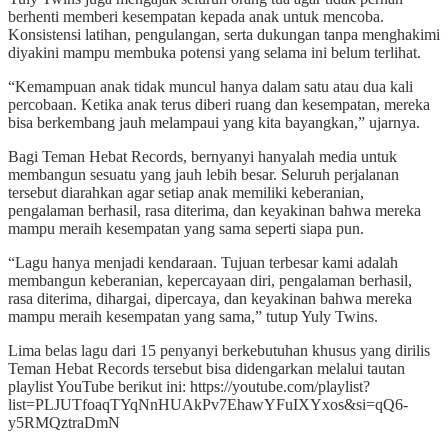
berhenti memberi kesempatan kepada anak untuk mencoba.
Konsistensi latihan, pengulangan, serta dukungan tanpa menghakimi
diyakini mampu membuka potensi yang selama ini belum terlihat.
“Kemampuan anak tidak muncul hanya dalam satu atau dua kali
percobaan. Ketika anak terus diberi ruang dan kesempatan, mereka
bisa berkembang jauh melampaui yang kita bayangkan,” ujarnya.
Bagi Teman Hebat Records, bernyanyi hanyalah media untuk
membangun sesuatu yang jauh lebih besar. Seluruh perjalanan
tersebut diarahkan agar setiap anak memiliki keberanian,
pengalaman berhasil, rasa diterima, dan keyakinan bahwa mereka
mampu meraih kesempatan yang sama seperti siapa pun.
“Lagu hanya menjadi kendaraan. Tujuan terbesar kami adalah
membangun keberanian, kepercayaan diri, pengalaman berhasil,
rasa diterima, dihargai, dipercaya, dan keyakinan bahwa mereka
mampu meraih kesempatan yang sama,” tutup Yuly Twins.
Lima belas lagu dari 15 penyanyi berkebutuhan khusus yang dirilis
Teman Hebat Records tersebut bisa didengarkan melalui tautan
playlist YouTube berikut ini: https://youtube.com/playlist?
list=PLJUTfoaqTYqNnHUAkPv7EhawYFuIXYxos&si=qQ6-
y5RMQztraDmN