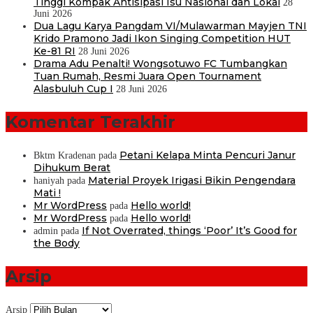
Tinggi Kompak Antisipasi Isu Nasional dan Lokal
28
Juni 2026
Dua Lagu Karya Pangdam VI/Mulawarman Mayjen TNI
Krido Pramono Jadi Ikon Singing Competition HUT
Ke-81 RI
28 Juni 2026
Drama Adu Penalti! Wongsotuwo FC Tumbangkan
Tuan Rumah, Resmi Juara Open Tournament
Alasbuluh Cup I
28 Juni 2026
Komentar Terakhir
Petani Kelapa Minta Pencuri Janur
Bktm Kradenan
pada
Dihukum Berat
Material Proyek Irigasi Bikin Pengendara
haniyah
pada
Mati !
Mr WordPress
Hello world!
pada
Mr WordPress
Hello world!
pada
If Not Overrated, things ‘Poor’ It’s Good for
admin
pada
the Body
Arsip
Arsip