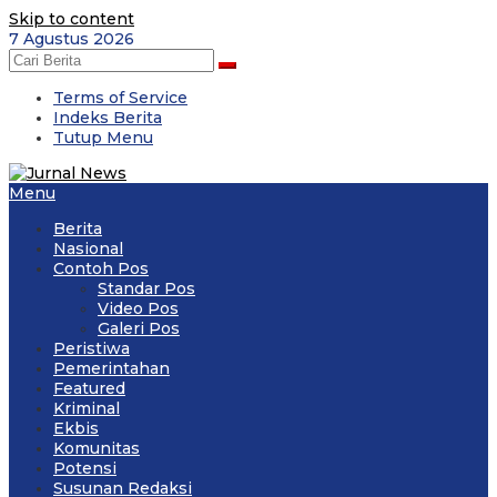
Skip to content
7 Agustus 2026
Terms of Service
Indeks Berita
Tutup Menu
Menu
Berita
Nasional
Contoh Pos
Standar Pos
Video Pos
Galeri Pos
Peristiwa
Pemerintahan
Featured
Kriminal
Ekbis
Komunitas
Potensi
Susunan Redaksi