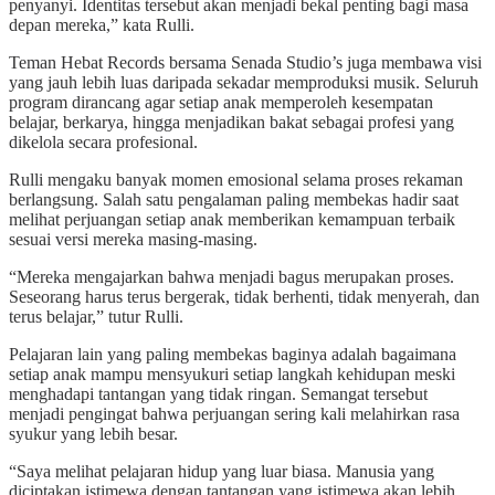
penyanyi. Identitas tersebut akan menjadi bekal penting bagi masa
depan mereka,” kata Rulli.
Teman Hebat Records bersama Senada Studio’s juga membawa visi
yang jauh lebih luas daripada sekadar memproduksi musik. Seluruh
program dirancang agar setiap anak memperoleh kesempatan
belajar, berkarya, hingga menjadikan bakat sebagai profesi yang
dikelola secara profesional.
Rulli mengaku banyak momen emosional selama proses rekaman
berlangsung. Salah satu pengalaman paling membekas hadir saat
melihat perjuangan setiap anak memberikan kemampuan terbaik
sesuai versi mereka masing-masing.
“Mereka mengajarkan bahwa menjadi bagus merupakan proses.
Seseorang harus terus bergerak, tidak berhenti, tidak menyerah, dan
terus belajar,” tutur Rulli.
Pelajaran lain yang paling membekas baginya adalah bagaimana
setiap anak mampu mensyukuri setiap langkah kehidupan meski
menghadapi tantangan yang tidak ringan. Semangat tersebut
menjadi pengingat bahwa perjuangan sering kali melahirkan rasa
syukur yang lebih besar.
“Saya melihat pelajaran hidup yang luar biasa. Manusia yang
diciptakan istimewa dengan tantangan yang istimewa akan lebih