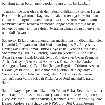
bertahun-tahun belum memperoleh ruang untuk berkembang.
“Semakin memperjelas arah dan tujuan didirikannya Teman Hebat
Records sebagai rumah bagi anak-anak dan remaja berkebutuhan
khusus yang ingin berkarya dan punya lagu sendiri. Waktu kami
membuka talent, ternyata animonya sangat besar. Artinya masih
banyak potensi yang bisa digali, terutama dalam bidang menyanyi,”
ujar Rulli Aryanto.
Sebanyak 15 lagu yang diluncurkan masing-masing dibawakan oleh
Kinanthi Ulfidiyanaa melalui Wujudkan Impian, Evi Lugvianty
Craib (Tak Harus Sama), Junior Noya (Kuat Dengan Cara Kita),
Shafaminata (Aku Tak Sendiri), Vanessa Adelynn (Kisah Kita),
Azka Farzana (Indah Dibalik Semua), Velovelyn Gwen (Semoga),
Aisha Natasya (Aku Hebat Aku Bisa), Kenzie Rachel Andrea
(Genggam Harapan), Ben Hite (Jangan Ragukan Dirimu), Azalea
Dzahin (Pasti Bisa), Alika Ashadewi (Lebih Dari Segalanya),
Vanesa Audrey (Hebat & Juara), Jihan Nicklany (Kita Semua
Teman), serta Vanita Hiadah Rizky Aryo Putri melalui Caraku
Sendiri.
Seluruh karya dipersembahkan oleh Teman Hebat Records bersama
PasarLagu. Produksi musik dikerjakan oleh Rulli Aryanto, Tixxy
(Tety Widiastuti), Senada Studio’s, Kenneth Trevi, Denny Boy, Ivan
Daniel, Andrea, serta didukung NPSCorp, Utut Utama Agung,