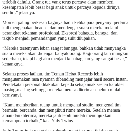
terlebih dahulu. Orang tua yang terus percaya akan memberi
kesempatan lebih besar bagi anak untuk percaya kepada dirinya
sendiri,” jelasnya.
Momen paling berkesan baginya hadir ketika para penyanyi pertama
kali mengenakan headset dan mendengar suara mereka melalui
perangkat rekaman profesional. Ekspresi bahagia, bangga, dan
takjub menjadi pemandangan yang sulit dilupakan.
“Mereka tersenyum lebar, sangat bangga, bahkan tidak menyangka
suara mereka akan didengar banyak orang. Bagi orang lain mungkin
sederhana, tetapi bagi aku menjadi kebahagiaan yang sangat besar,”
kenangnya.
Selama proses latihan, tim Teman Hebat Records lebih
mengutamakan rasa nyaman dibanding mengejar hasil secara instan.
Pendekatan personal dilakukan kepada setiap anak sesuai karakter
masing-masing sehingga mereka merasa diterima sebelum mulai
bernyanyi.
“Kami memberikan ruang untuk mengenal studio, mengenal tim,
bermain, bercanda, dan mengikuti ritme mereka. Setelah merasa
aman dan diterima, mereka jauh lebih mudah menunjukkan
kemampuan terbaik,” kata Yuly Twins.
Yuly Twins juga mengajak seluruh orang tua agar tidak pernah