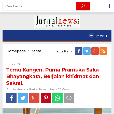
Skip
to
content
Menu
Temu
Homepage
Berita
/
Ikuti Kami
Kangen,
Purna
Oleh
1 Juli 2026
Pramuka
Administrator
Temu Kangen, Purna Pramuka Saka
Saka
Bhayangkara,
Bhayangkara, Berjalan khidmat dan
Berjalan
Sakral.
khidmat
dan
Administrator
Berita
Komunitas
-
,
-
73 Views
Sakral.