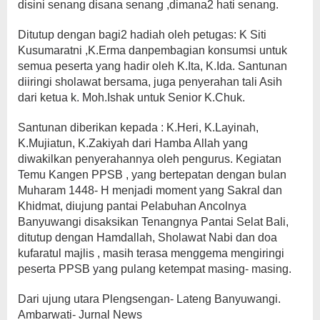
disini senang disana senang ,dimana2 hati senang.
Ditutup dengan bagi2 hadiah oleh petugas: K Siti
Kusumaratni ,K.Erma danpembagian konsumsi untuk
semua peserta yang hadir oleh K.Ita, K.Ida. Santunan
diiringi sholawat bersama, juga penyerahan tali Asih
dari ketua k. Moh.Ishak untuk Senior K.Chuk.
Santunan diberikan kepada : K.Heri, K.Layinah,
K.Mujiatun, K.Zakiyah dari Hamba Allah yang
diwakilkan penyerahannya oleh pengurus. Kegiatan
Temu Kangen PPSB , yang bertepatan dengan bulan
Muharam 1448- H menjadi moment yang Sakral dan
Khidmat, diujung pantai Pelabuhan Ancolnya
Banyuwangi disaksikan Tenangnya Pantai Selat Bali,
ditutup dengan Hamdallah, Sholawat Nabi dan doa
kufaratul majlis , masih terasa menggema mengiringi
peserta PPSB yang pulang ketempat masing- masing.
Dari ujung utara Plengsengan- Lateng Banyuwangi.
Ambarwati- Jurnal News