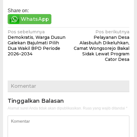
Share on:
WhatsApp
Navigasi
Pos sebelumnya
Pos berikutnya
Demokratis, Warga Dusun
Pelayanan Desa
pos
Galekan Bajulmati Pilih
Alasbuluh Dikeluhkan,
Dua Wakil BPD Periode
Camat Wongsorejo Bakal
2026–2034
Sidak Lewat Program
Cator Desa
Komentar
Tinggalkan Balasan
Alamat surel Anda tidak akan dipublikasikan.
Ruas yang wajib ditandai
*