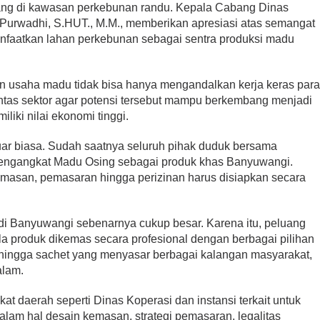
ng di kawasan perkebunan randu. Kepala Cabang Dinas
urwadhi, S.HUT., M.M., memberikan apresiasi atas semangat
faatkan lahan perkebunan sebagai sentra produksi madu
 usaha madu tidak bisa hanya mengandalkan kerja keras par
lintas sektor agar potensi tersebut mampu berkembang menjadi
iki nilai ekonomi tinggi.
 luar biasa. Sudah saatnya seluruh pihak duduk bersama
engangkat Madu Osing sebagai produk khas Banyuwangi.
emasan, pemasaran hingga perizinan harus disiapkan secara
di Banyuwangi sebenarnya cukup besar. Karena itu, peluang
la produk dikemas secara profesional dengan berbagai pilihan
 hingga sachet yang menyasar berbagai kalangan masyarakat,
alam.
t daerah seperti Dinas Koperasi dan instansi terkait untuk
lam hal desain kemasan, strategi pemasaran, legalitas