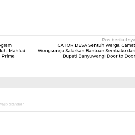
Pos berikutny
ogram
CATOR DESA Sentuh Warga, Cama
luh, Mahfud
Wongsorejo Salurkan Bantuan Sembako dar
n Prima
Bupati Banyuwangi Door to Doo
ajib ditandai
*