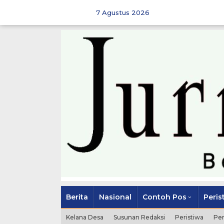
Skip
to
7 Agustus 2026
content
Berita
Nasional
Contoh Pos
Peris
Kelana Desa
Susunan Redaksi
Peristiwa
Pe