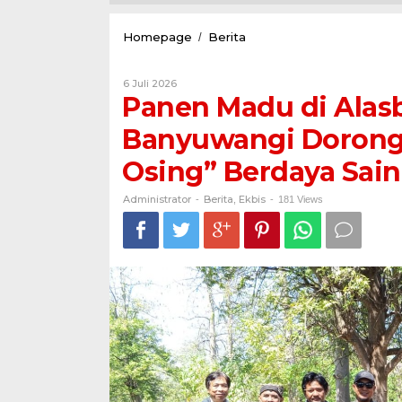
Panen
Homepage
Berita
/
Madu
di
Oleh
6 Juli 2026
Alasbuluh
Administrator
Panen Madu di Alasb
Tuai
Apresiasi,
Banyuwangi Dorong
CDK
Banyuwangi
Osing” Berdaya Sain
Dorong
Lahirnya
Brand
Administrator
Berita
Ekbis
-
,
-
181 Views
"Madu
Osing"
Berdaya
Saing
Nasional