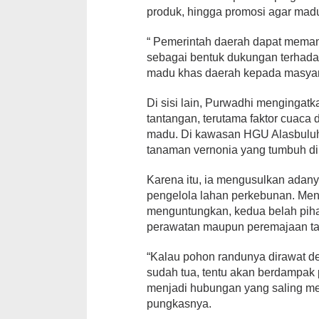
produk, hingga promosi agar madu
“ Pemerintah daerah dapat meman
sebagai bentuk dukungan terhad
madu khas daerah kepada masyar
Di sisi lain, Purwadhi menginga
tantangan, terutama faktor cuac
madu. Di kawasan HGU Alasbuluh
tanaman vernonia yang tumbuh di s
Karena itu, ia mengusulkan adany
pengelola lahan perkebunan. Men
menguntungkan, kedua belah piha
perawatan maupun peremajaan tan
“Kalau pohon randunya dirawat d
sudah tua, tentu akan berdampak p
menjadi hubungan yang saling me
pungkasnya.