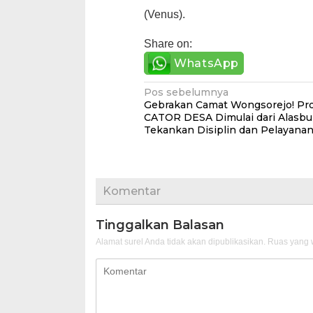
(Venus).
Share on:
WhatsApp
Navigasi
Pos sebelumnya
Gebrakan Camat Wongsorejo! Pr
pos
CATOR DESA Dimulai dari Alasbu
Tekankan Disiplin dan Pelayana
Komentar
Tinggalkan Balasan
Alamat surel Anda tidak akan dipublikasikan.
Ruas yang w