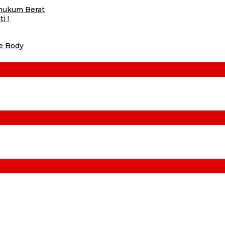
ihukum Berat
i !
he Body