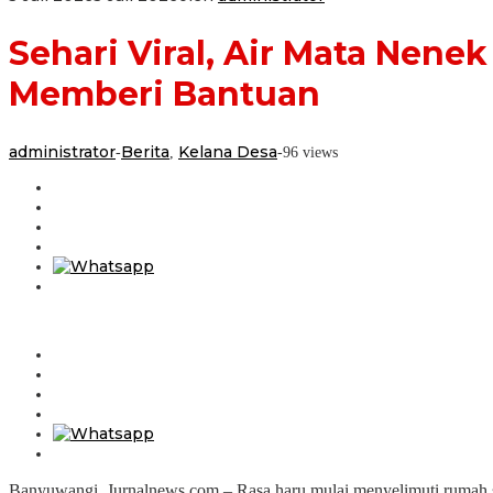
Sehari Viral, Air Mata Nen
Memberi Bantuan
administrator
Berita
Kelana Desa
-
,
-
96 views
Banyuwangi, Jurnalnews.com – Rasa haru mulai menyelimuti rumah 