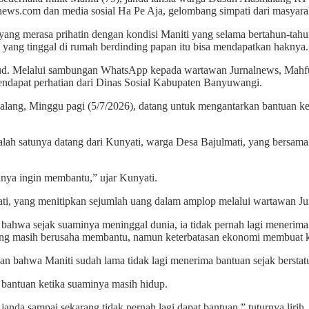
lnews.com dan media sosial Ha Pe Aja, gelombang simpati dari masyara
g merasa prihatin dengan kondisi Maniti yang selama bertahun-tahun 
k yang tinggal di rumah berdinding papan itu bisa mendapatkan haknya.
d. Melalui sambungan WhatsApp kepada wartawan Jurnalnews, Mahf
ndapat perhatian dari Dinas Sosial Kabupaten Banyuwangi.
malang, Minggu pagi (5/7/2026), datang untuk mengantarkan bantuan k
Salah satunya datang dari Kunyati, warga Desa Bajulmati, yang bers
anya ingin membantu,” ujar Kunyati.
ati, yang menitipkan sejumlah uang dalam amplop melalui wartawan Ju
 bahwa sejak suaminya meninggal dunia, ia tidak pernah lagi menerima b
 masih berusaha membantu, namun keterbatasan ekonomi membuat kebu
an bahwa Maniti sudah lama tidak lagi menerima bantuan sejak berstatu
 bantuan ketika suaminya masih hidup.
anda sampai sekarang tidak pernah lagi dapat bantuan,” tuturnya lirih.