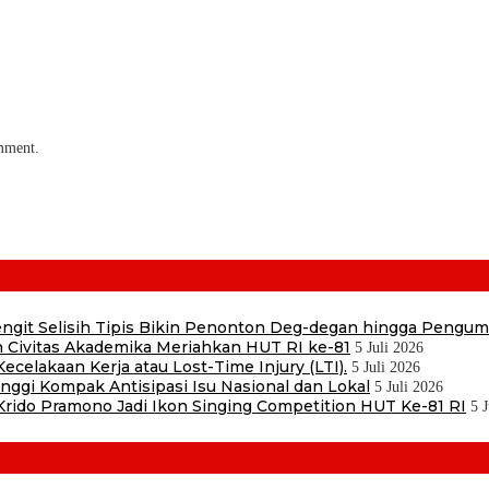
omment.
 Sengit Selisih Tipis Bikin Penonton Deg-degan hingga Pengu
 Civitas Akademika Meriahkan HUT RI ke-81
5 Juli 2026
ecelakaan Kerja atau Lost-Time Injury (LTI).
5 Juli 2026
ggi Kompak Antisipasi Isu Nasional dan Lokal
5 Juli 2026
ido Pramono Jadi Ikon Singing Competition HUT Ke-81 RI
5 