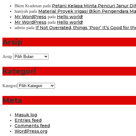
Petani Kelapa Minta Pencuri Janur D
Bktm Kradenan
pada
Material Proyek Irigasi Bikin Pengendara Mat
haniyah
pada
Mr WordPress
Hello world!
pada
Mr WordPress
Hello world!
pada
If Not Overrated, things ‘Poor’ It’s Good for t
admin
pada
Arsip
Arsip
Kategori
Kategori
Meta
Masuk log
Entries feed
Comments feed
WordPress.org