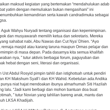
mpaikan maksud kegiatan yang bertemakan “mendahulukan adab
abat yatim dengan memuliakan bukan mengasihani” ini
menumbuhkan kemandirian serta kawah candradimuka sebagai
gsa.
 Aguk Wahyu Nuryadi tentang organisasi dan kepemimpinan.
pok dan musyawarah memilih ketua dan sekretaris. Mereka
ang sahabat nabi, Abu Nawas dan Cut Nya’ Dhien. “Ayo
IS, remaja masjid atau karang taruna maupun Ormas pelajar dan
mimpin di masa depan. Pada dasarnya kita semua khalifah
waban nya, ” tutur aktivis berbagai forum, paguyuban dan
ak hebat dengan seni, literasi dan organisasi.
 Ust Abdul Rosyid pimpin tahlil dan istighotsah untuk pendiri
an KH Makshum Syafi’i dan KH Wahid. Kebetulan ada Andika
unya niat hajat mendoakan ibunya almarhumah Siti Hazilah
ng lalu. “Jadi kami berbagi dan mohon bantuan doa buat
timah, ” tutur Novian yang tahlilan bareng anak, mantu dan
suh LKSA Khadijah.