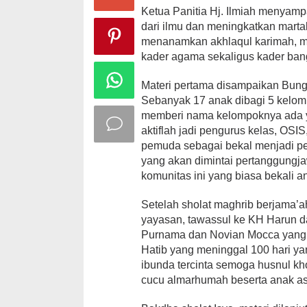
Ketua Panitia Hj. Ilmiah menya
dari ilmu dan meningkatkan mart
menanamkan akhlaqul karimah, 
kader agama sekaligus kader ban
Materi pertama disampaikan Bung
Sebanyak 17 anak dibagi 5 kelom
memberi nama kelompoknya ada y
aktiflah jadi pengurus kelas, OS
pemuda sebagai bekal menjadi pe
yang akan dimintai pertanggungja
komunitas ini yang biasa bekali an
Setelah sholat maghrib berjama’ah
yayasan, tawassul ke KH Harun d
Purnama dan Novian Mocca yang p
Hatib yang meninggal 100 hari ya
ibunda tercinta semoga husnul kho
cucu almarhumah beserta anak a