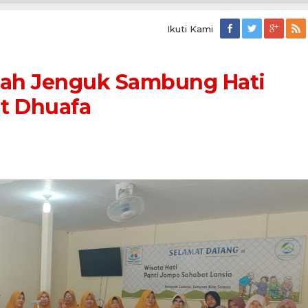
Ikuti Kami
jah Jenguk Sambung Hati
t Dhuafa