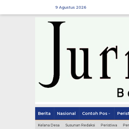
Skip
to
9 Agustus 2026
content
Berita
Nasional
Contoh Pos
Peris
Kelana Desa
Susunan Redaksi
Peristiwa
Pe