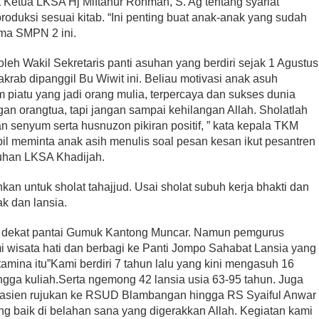
ut Ketua LKSA Hj Miftahur Rohman, S. Ag tentang syariat
produksi sesuai kitab. “Ini penting buat anak-anak yang sudah
ama SMPN 2 ini.
leh Wakil Sekretaris panti asuhan yang berdiri sejak 1 Agustus
krab dipanggil Bu Wiwit ini. Beliau motivasi anak asuh
 piatu yang jadi orang mulia, terpercaya dan sukses dunia
an orangtua, tapi jangan sampai kehilangan Allah. Sholatlah
n senyum serta husnuzon pikiran positif, ” kata kepala TKM
bil meminta anak asih menulis soal pesan kesan ikut pesantren
uhan LKSA Khadijah.
nkan untuk sholat tahajjud. Usai sholat subuh kerja bhakti dan
k dan lansia.
 dekat pantai Gumuk Kantong Muncar. Namun pemgurus
 wisata hati dan berbagi ke Panti Jompo Sahabat Lansia yang
mina itu”Kami berdiri 7 tahun lalu yang kini mengasuh 16
ingga kuliah.Serta ngemong 42 lansia usia 63-95 tahun. Juga
pasien rujukan ke RSUD Blambangan hingga RS Syaiful Anwar
ng baik di belahan sana yang digerakkan Allah. Kegiatan kami