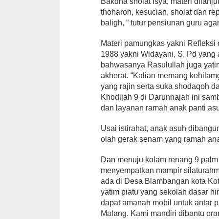
Bakdha sholat Isya, materi dilanj
thoharoh, kesucian, sholat dan re
baligh, ” tutur pensiunan guru ag
Materi pamungkas yakni Refleksi o
1988 yakni Widayani, S. Pd yang a
bahwasanya Rasulullah juga yatim
akherat. “Kalian memang kehilamg
yang rajin serta suka shodaqoh da
Khodijah 9 di Darunnajah ini sam
dan layanan ramah anak panti as
Usai istirahat, anak asuh dibangu
olah gerak senam yang ramah ana
Dan menuju kolam renang 9 palm
menyempatkan mampir silaturahmi
ada di Desa Blambangan kota Kota
yatim piatu yang sekolah dasar h
dapat amanah mobil untuk antar 
Malang. Kami mandiri dibantu ora