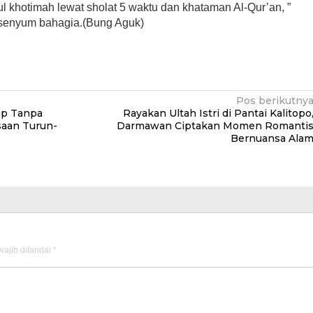
ul khotimah lewat sholat 5 waktu dan khataman Al-Qur’an, ”
 senyum bahagia.(Bung Aguk)
Pos berikutny
up Tanpa
Rayakan Ultah Istri di Pantai Kalitopo
saan Turun-
Darmawan Ciptakan Momen Romanti
Bernuansa Ala
ajib ditandai
*