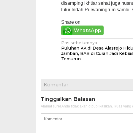
disamping ikhtiar sehat juga husn
tutur Indah Purwaningrum sambil
Share on:
WhatsApp
Navigasi
Pos sebelumnya
Puluhan KK di Desa Alasrejo Hid
pos
Jamban, BAB di Curah Jadi Kebia
Temurun
Komentar
Tinggalkan Balasan
Alamat surel Anda tidak akan dipublikasikan.
Ruas yang w