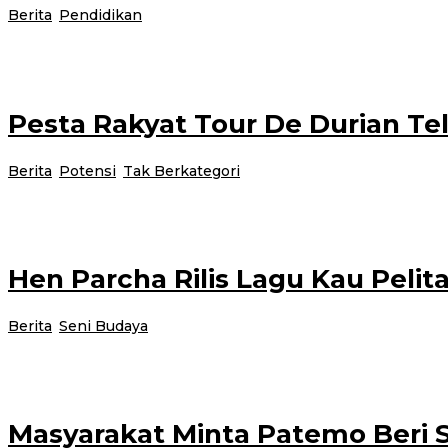
oleh
Berita
,
Pendidikan
|
21 November 2021
21 November 2021
admi
Sahabat Inklusi SMPN 2 Rogojampi memanfaatkan fasilitas menggunakan angku
Pesta Rakyat Tour De Durian T
Berita
,
Potensi
,
Tak Berkategori
|
20 November 2021
20 Nove
Demi menggerakkan roda perekonomian masyarakat pasca pandemi covod-19, 
Hen Parcha Rilis Lagu Kau Pelit
ol
Berita
,
Seni Budaya
|
20 November 2021
20 November 2021
ad
Padang – Genre musik pop Indonesia era 80-an punya warna dan sejarah ters
Masyarakat Minta Patemo Beri S