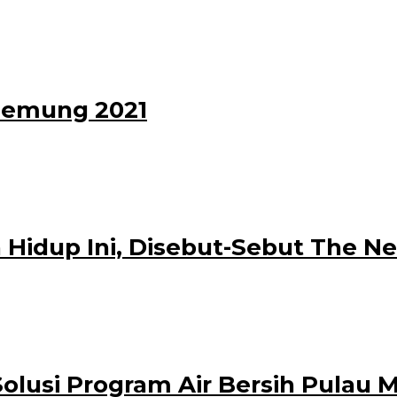
nistrator
tan wisata gratis ke destinasi wisata Grand Watu Dodol dan Pantai Cacalan 2
elemung 2021
oleh
mber 2021
administrator
kepala desa Telemung Kecamatan Kalipuro bersama perangkat desa bangkit un
a Hidup Ini, Disebut-Sebut The N
eh
ministrator
endiri bagi dunia musik di Tanah Air. Untuk menyajikannya kembali
olusi Program Air Bersih Pulau