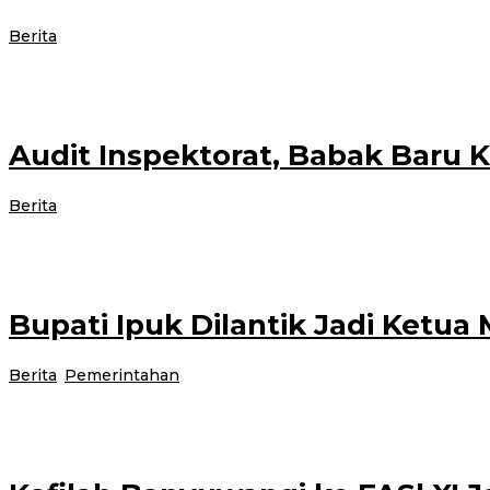
oleh
Berita
|
19 November 2021
19 November 2021
administrator
BANYUWANGI – Masyarakat Roworejo dan Pulau Merah, Dusun Pancer, Desa 
Audit Inspektorat, Babak Baru
oleh
Berita
|
19 November 2021
19 November 2021
administrator
BANYUWANGI – Kasus dugaan korupsi yang mencatut nama Camat Pesanggara
Bupati Ipuk Dilantik Jadi Ket
o
Berita
,
Pemerintahan
|
19 November 2021
19 November 2021
a
BANYUWANGI – Bupati Banyuwangi Ipuk Fiestiandani dilantik menjadi Ketu