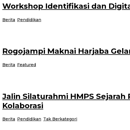
Workshop Identifikasi dan Digi
oleh
Berita
,
Pendidikan
|
18 November 2021
18 November 2021
admi
Telah dilaksanakan Workshop Identifikasi dan Digitalisasi Manuskrip Ku
Rogojampi Maknai Harjaba Gela
oleh
Berita
,
Featured
|
18 November 2021
18 November 2021
adminis
Hari Jadi Banyuwangi (Harjaba) Ke-250 digelar oleh Panitia Kecamatan Rog
Jalin Silaturahmi HMPS Sejara
Kolaborasi
Berita
,
Pendidikan
,
Tak Berkategori
|
18 November 2021
18 No
Bertempat di Laboratorium Sejarah, acara silaturahmi antara Himpunan M