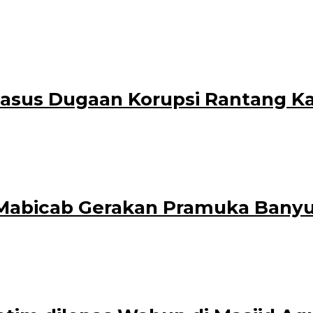
Sumberagung, Kecamatan Pesanggaran, Banyuwangi, Jawa Timur, berharap pr
 Kasus Dugaan Korupsi Rantang K
n, Banyuwangi, Sugiyo Darmawan, memasuki babak baru. Proses klarifikas
ua Mabicab Gerakan Pramuka Bany
leh
dministrator
a Majelis Pembimbing Cabang (Mabicab) Masa Bakti 2021-2024. Pelantikan te