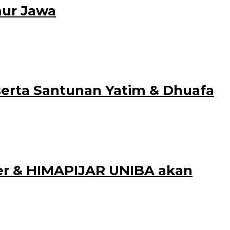
mur Jawa
 Tim EAP 1334
erta Santunan Yatim & Dhuafa
ir tanggal 8-15 Desember
er & HIMAPIJAR UNIBA akan
iq (UINKHAS) Jember dengan Himpunan