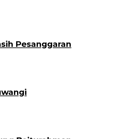
ogram air bersih bisa tetap
asih Pesanggaran
i dan pengumpulan data oleh
uwangi
rsebut dilakukan oleh Ketua Kwartir