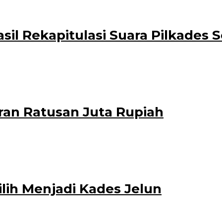
asil Rekapitulasi Suara Pilkades
es serentak 2021, Rabu (17/11) akhirnya tuntas sudah. Berjalan aman, kondus
ran Ratusan Juta Rupiah
an ratusan juta rupiah di Desa Gambiran, Kecamatan Gambiran. Perihal angg
lih Menjadi Kades Jelun
strator