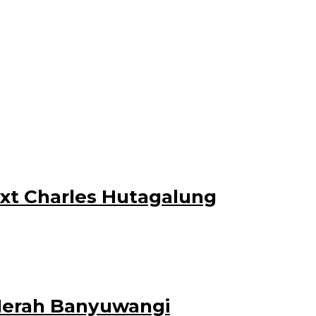
0/11/2021. Plt
tuk keluar dari keterpurukan ekonomi
ext Charles Hutagalung
 Merah Banyuwangi