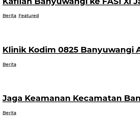
Kafilah Banyuwangi ke FASl XI 
oleh
Berita
,
Featured
|
19 November 2021
19 November 2021
adminis
Wakil Bupati Banyuwangi H.Sugirah melepas kafilah santri pada Festival An
Klinik Kodim 0825 Banyuwangi 
oleh
Berita
|
19 November 2021
19 November 2021
administrator
Kepala Klinik Kodim 0825 Kabupaten Banyuwangi Ahmad Muslih ikut terjun
Jaga Keamanan Kecamatan Bang
oleh
Berita
|
18 November 2021
18 November 2021
administrator
BANYUWANGI- Untuk menjaga kondusifitas di wilayah Kecamatan Bangorejo, 