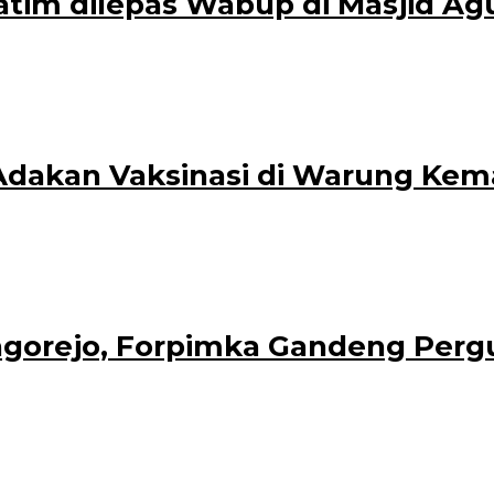
Jatim dilepas Wabup di Masjid A
trator
ak Sholeh Indonesia (FASI) XI Jatim di Masjid Agung Baiturahman, Jumat pagi
Adakan Vaksinasi di Warung Kem
 dalam kegiatan Serbuan Vaksin di Waroeng Kemarang Jalan Perkebunan Kal
orejo, Forpimka Gandeng Pergu
forum pimpinan kecamatan (forpimka) setempat,mengadakan acara silaturahm