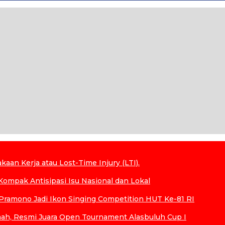
aan Kerja atau Lost-Time Injury (LTI).
ompak Antisipasi Isu Nasional dan Lokal
ramono Jadi Ikon Singing Competition HUT Ke-81 RI
h, Resmi Juara Open Tournament Alasbuluh Cup I