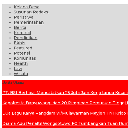
Kelana Desa
Susunan Redaksi
Peristiwa
Pemerintahan
Berita
Kriminal
Pendidikan
Ekbis
Featured
Potensi
Komunitas
Health
Law
Wisata
Berita Utama
PT. BSI Berhasil Mencatatkan 25 Juta Jam Kerja tanpa Kecelak
Kapolresta Banyuwangi dan 20 Pimpinan Perguruan Tinggi K
Dua Lagu Karya Pangdam VI/Mulawarman Mayjen TNI Krido P
Drama Adu Penalti! Wongsotuwo FC Tumbangkan Tuan Ruma