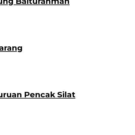
gung Baiturahman
 (19/11/2021).
arang
i bendo KM
ruan Pencak Silat
i bersama antar perguruan pencak silat di Aula