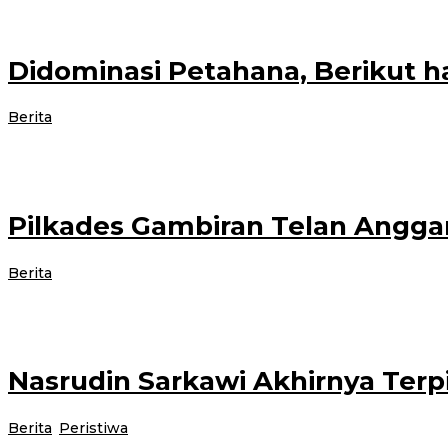
Didominasi Petahana, Berikut h
oleh
Berita
|
18 November 2021
18 November 2021
administrator
Banyuwangi- Sebanyak 8 desa yang melakukan tahapan pencoblosan pada pilkad
Pilkades Gambiran Telan Angga
oleh
Berita
|
17 November 2021
17 November 2021
administrator
BANYUWANGI – Pemilihan kepala desa (Pilkades) tahun 2021 menelan anggar
Nasrudin Sarkawi Akhirnya Terpi
oleh
Berita
,
Peristiwa
|
17 November 2021
18 November 2021
admini