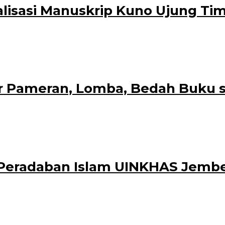
talisasi Manuskrip Kuno Ujung Ti
nistrator
no Ujung Timur Jawa di Kampus B Universitas PGRI Banyuwangi (UNIBA) oleh
r Pameran, Lomba, Bedah Buku s
trator
ojampi dengan ragam kegiatan seperti: Pameran Lukisan dan Kerajinan Souven
h Peradaban Islam UINKHAS Jemb
oleh
vember 2021
administrator
ahasiswa Program Studi Sejarah (HMPS) Universitas Negeri KH. Ahmad Sidd