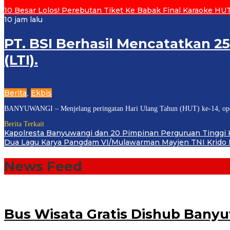
10 Besar Lolos! Perebutan Tiket Ke Babak Final Karaoke HUT 
10 jam lalu
PT. BSI Berhasil Mencatatkan 25
(LTI).
Berita
Ekbis
,
BANYUWANGI – Menjelang peringatan Hari Ulang Tahun (HUT) ke-14, opera
Berita Terkait
Kapolresta Banyuwangi dan 20 Pimpinan Perguruan Tinggi K
Dua Lagu Karya Pangdam VI/Mulawarman Mayjen TNI Krido P
News Feed
Jurnal
News
Bus Wisata Gratis Dishub Bany