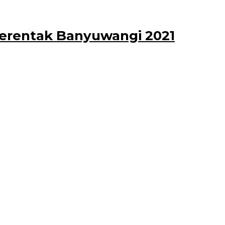
 Serentak Banyuwangi 2021
if dan lancar,
aran tersebut dibenarkan