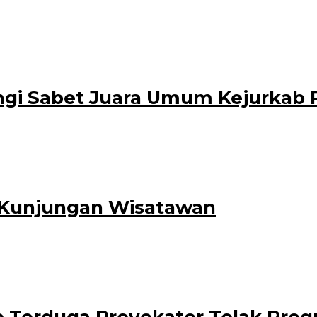
oleh
ber 2021
administrator
r air tanah terletak di Dusun Rejopuro Desa Kampung Anyar
gi Sabet Juara Umum Kejurkab P
T) Kabupaten Banyuwangi, berhasil meraih juara umum dalam kejuaraan penc
 Kunjungan Wisatawan
rator
memiliki sumber mata air yang murni terletak di Desa Tamansari Kecamatan