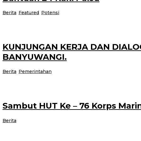
Berita
,
Featured
,
Potensi
|
12 November 2021
12 November 20
Banyuwang – Hari Kamis pagi, tanggal 11 November 2021 pk.09.00 bertemp
KUNJUNGAN KERJA DAN DIALO
BANYUWANGI.
o
Berita
,
Pemerintahan
|
12 November 2021
12 November 2021
a
Didampingi Menteri Perikanan Wahyu Sakti Trenggono dan Menteri Pember
Sambut HUT Ke – 76 Korps Mari
oleh
Berita
|
12 November 2021
12 November 2021
administrator
BANYUWANGI – Komandan Puslatpurmar 7 Lampon Letkol Marinir Kardono