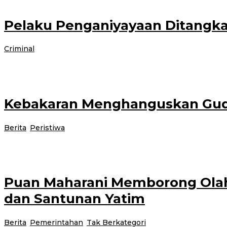
Pelaku Penganiyayaan Ditangkap
oleh
Criminal
|
12 November 2021
13 November 2021
administrator
BANYUWANGI – Unit Reskrim Polsek Muncar berhasil menangkap Ali Saroni
Kebakaran Menghanguskan Guda
oleh
Berita
,
Peristiwa
|
12 November 2021
14 November 2021
admini
BANYUWANGI- Kebakaran menghanguskan sebuah gudang penyimpanan milik M
Puan Maharani Memborong Ola
dan Santunan Yatim
Berita
,
Pemerintahan
,
Tak Berkategori
|
12 November 2021
12