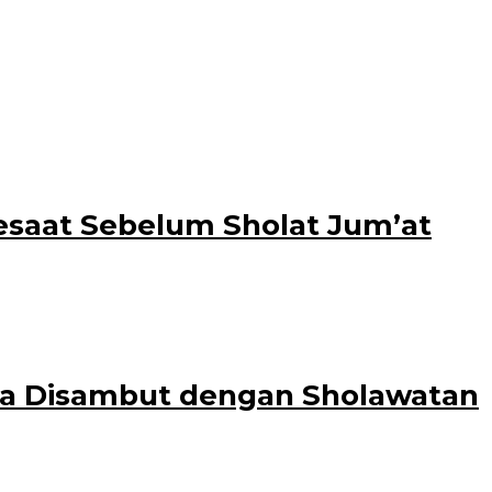
enganiayaan yang sudah
saat Sebelum Sholat Jum’at
 Sempu, pada Jumat (12/11). Peristiwa
a Disambut dengan Sholawatan