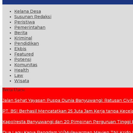
Kelana Desa
Susunan Redaksi
Peristiwa
Pemerintahan
Berita
Kriminal
Pendidikan
Ekbis
Featured
Potensi
Komunitas
Health
Law
Wisata
Berita Utama
Jalan Sehat Yayasan Puspa Dunia Banyuwangi: Ratusan Civi
PT. BSI Berhasil Mencatatkan 25 Juta Jam Kerja tanpa Kecelak
Kapolresta Banyuwangi dan 20 Pimpinan Perguruan Tinggi K
Dua Lagu Karya Pangdam VI/Mulawarman Mayjen TNI Krido P