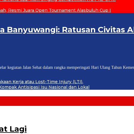
h, Resmi Juara Open Tournament Alasbuluh Cup I
ia Banyuwangi: Ratusan Civitas 
ar kegiatan Jalan Sehat dalam rangka memperingati Hari Ulang Tahun Kemer
aan Kerja atau Lost-Time Injury (LTI).
ompak Antisipasi Isu Nasional dan Lokal
at Lagi