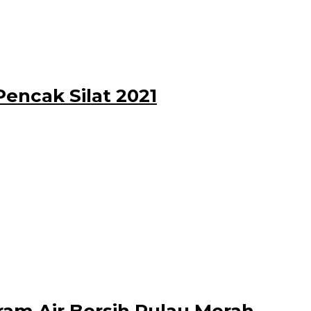
encak Silat 2021
ak silat kabupaten antar