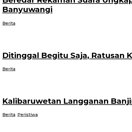
Beredar Rekaman Suara Ungkap 
Banyuwangi
oleh
Berita
|
14 November 2021
14 November 2021
administrator
BANYUWANGI – Rekaman mirip suara Kades Sumberagung, Kecamatan Pesangg
Ditinggal Begitu Saja, Ratusan
oleh
Berita
|
14 November 2021
14 November 2021
administrator
BANYUWANGI- Giat operasi gabungan yang dilakukan Polhutmob KPH Banyuw
Kalibaruwetan Langganan Banji
oleh
Berita
,
Peristiwa
|
14 November 2021
14 November 2021
admini
Hujan deras yang mengguyur wilayah Kalibaru, Minggu (14/11/2021) mengaki