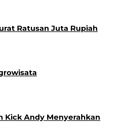
an adalah berdialog
rat Ratusan Juta Rupiah
urian dengan pemberatan) periode
growisata
 Jumat
n Kick Andy Menyerahkan