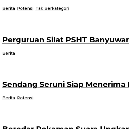
Berita
,
Potensi
,
Tak Berkategori
|
15 November 2021
17 Novem
Sumber mata air Jopuro adalah sumber mata air asli yang berasal dari sumbe
Perguruan Silat PSHT Banyuwan
oleh
Berita
|
15 November 2021
15 November 2021
administrator
BANYUWANGI – Kontingen Pencak Silat Persaudaraan Setia Hati Terate (PSH
Sendang Seruni Siap Menerima
oleh
Berita
,
Potensi
|
15 November 2021
18 November 2021
administ
Sendang Seruni adalah sebuah tempat wisata mirip sebuah danau kecil yang 