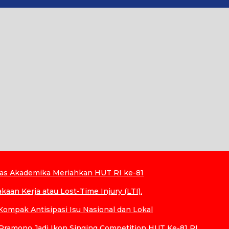
tas Akademika Meriahkan HUT RI ke-81
aan Kerja atau Lost-Time Injury (LTI).
ompak Antisipasi Isu Nasional dan Lokal
ramono Jadi Ikon Singing Competition HUT Ke-81 RI