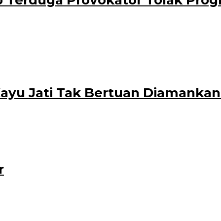
Terduga Provokator Tolak Progr
aran, Banyuwangi, Vivin Agustin, beredar melalui media sosial WA. Dala
 Kayu Jati Tak Bertuan Diamank
angi Selatan bersama Resmob Polresta Banyuwangi, kembali mengamankan ra
r
strator
batkan air meluber sampai ke jalan desa Kalibaruwetan Kecamatan Kalibaru B