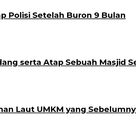
 Polisi Setelah Buron 9 Bulan
 (37) warga Dusun Krajan, Desa Kedungringin, Kecamatan Muncar, pelaku p
ng serta Atap Sebuah Masjid Se
strator
asjid Al-Huda yang terletak di Dusun panjen, Desa Jambewangi, Kecamatan
han Laut UMKM yang Sebelumny
oleh
 November 2021