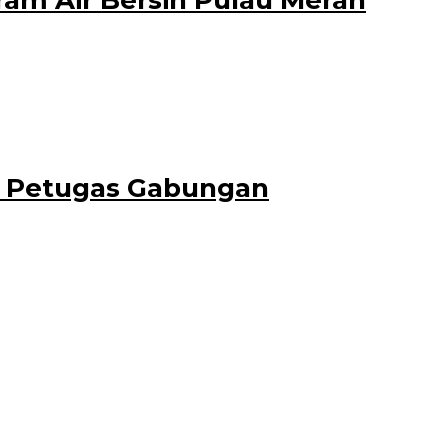
am Air Bersih Pulau Merah
m rekaman, diungkap 2 orang
an Petugas Gabungan
tusan kayu jati gelondongan tidak bertuan,
anyuwangi. Hal ini tidak