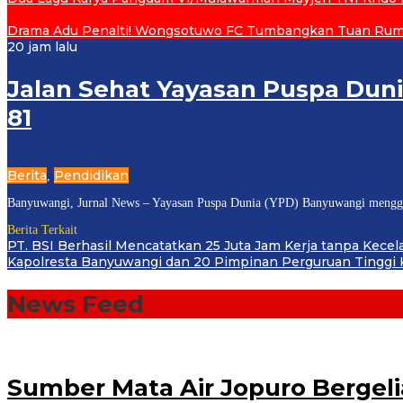
Drama Adu Penalti! Wongsotuwo FC Tumbangkan Tuan Ruma
20 jam lalu
Jalan Sehat Yayasan Puspa Dun
81
Berita
Pendidikan
,
Banyuwangi, Jurnal News – Yayasan Puspa Dunia (YPD) Banyuwangi menggel
Berita Terkait
PT. BSI Berhasil Mencatatkan 25 Juta Jam Kerja tanpa Kecelak
Kapolresta Banyuwangi dan 20 Pimpinan Perguruan Tinggi K
News Feed
Jurnal
News
Sumber Mata Air Jopuro Bergeli