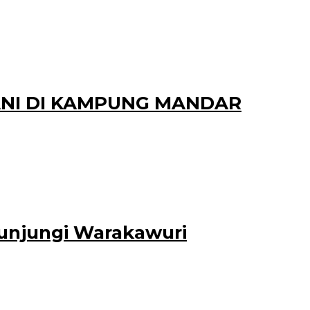
4 penyandang
ANI DI KAMPUNG MANDAR
i Jum’at (12 Nopember
unjungi Warakawuri
dono