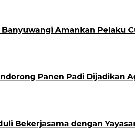
administrator
uwangi selama dua hari, Kamis-Jumat (11-12/11/2021). Salah satu agenda Pu
a Banyuwangi Amankan Pelaku Cu
ibu melaluibKasat Reskrim merilis hasil ungkap tindak pidana Curat (penc
ndorong Panen Padi Dijadikan A
rator
areal persawahan Dewi Rembang, Desa Banjar, Kecamatan Licin, Banyuwangi,
duli Bekerjasama dengan Yayasa