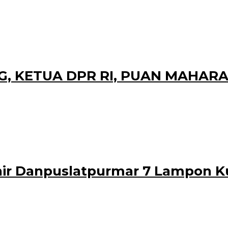
oleh
21
administrator
at di out door pendopo Sabha Swagata Blambangan kabupaten Banyuwangi, 2
G, KETUA DPR RI, PUAN MAHAR
leh
dministrator
dayaan Perempuan dan Perlindungan Anak I Gusti Ayu Bintang Darmawati har
nir Danpuslatpurmar 7 Lampon K
 Syamsu di dampingi Ketua Ranting H Cabang 5 PG Kormar Ny. Titys Kar