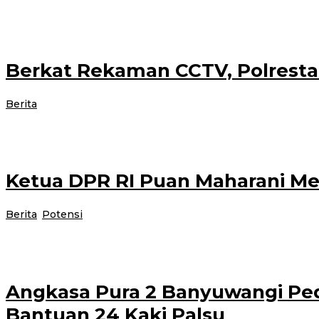
Ketua Dewan Perwakilan Rakyat (DPR) RI Puan Maharani berkunjung ke Bany
Berkat Rekaman CCTV, Polrest
oleh
Berita
|
12 November 2021
12 November 2021
administrator
BANYUWANGI – Kepala Kepolisian Resor Kota Banyuwnagi AKBP Nasrun Pasar
Ketua DPR RI Puan Maharani Me
oleh
Berita
,
Potensi
|
12 November 2021
17 November 2021
administ
Banyuwangi – Ketua DPR RI Puan Maharani bertemu dengan para petani di 
Angkasa Pura 2 Banyuwangi Pe
Bantuan 24 Kaki Palsu