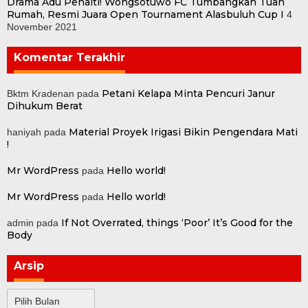
Drama Adu Penalti! Wongsotuwo FC Tumbangkan Tuan
Rumah, Resmi Juara Open Tournament Alasbuluh Cup I
4
November 2021
Komentar Terakhir
Petani Kelapa Minta Pencuri Janur
Bktm Kradenan
pada
Dihukum Berat
Material Proyek Irigasi Bikin Pengendara Mati
haniyah
pada
!
Mr WordPress
Hello world!
pada
Mr WordPress
Hello world!
pada
If Not Overrated, things ‘Poor’ It’s Good for the
admin
pada
Body
Arsip
Arsip