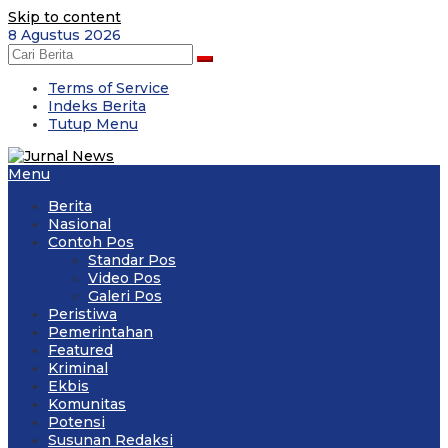
Skip to content
8 Agustus 2026
Terms of Service
Indeks Berita
Tutup Menu
Menu
Berita
Nasional
Contoh Pos
Standar Pos
Video Pos
Galeri Pos
Peristiwa
Pemerintahan
Featured
Kriminal
Ekbis
Komunitas
Potensi
Susunan Redaksi