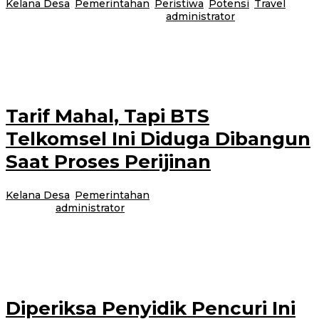
Kelana Desa
,
Pemerintahan
,
Peristiwa
,
Potensi
,
Travel
|
14
Juni 2017
24 Februari 2021
oleh
administrator
Bangorejo-Komplek pemakaman cina di Desa Kebondalem, Kecamatan
Bangorejo, sedang melakukan perluasan lahan. Sayangnya lahan yang
menjadi lokasi perluasan pemakaman memiliki kontur lahan
Tarif Mahal, Tapi BTS
Telkomsel Ini Diduga Dibangun
Saat Proses Perijinan
Kelana Desa
,
Pemerintahan
|
13 Juni 2017
24 Februari
2021
oleh
administrator
Cluring-Pendirian tower bersama grup (TBG) milik Telkomsel di Dusun
Simbar Desa Tampo, Kecamatan Cluring, memang hampir rampung.
Namun pembangunannya diduga dilakukan saat
Diperiksa Penyidik Pencuri Ini