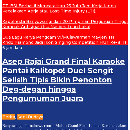
PT. BSI Berhasil Mencatatkan 25 Juta Jam Kerja tanpa
Kecelakaan Kerja atau Lost-Time Injury (LTI).
Kapolresta Banyuwangi dan 20 Pimpinan Perguruan Tinggi
Kompak Antisipasi Isu Nasional dan Lokal
Dua Lagu Karya Pangdam VI/Mulawarman Mayjen TNI
Krido Pramono Jadi Ikon Singing Competition HUT Ke-81 RI
6 jam lalu
Asep Rajai Grand Final Karaoke
Pantai Kalitopo! Duel Sengit
Selisih Tipis Bikin Penonton
Deg-degan hingga
Pengumuman Juara
Berita
Seni Budaya
,
Banyuwangi, Jurnalnews.com – Malam Grand Final Lomba Karaoke dalam