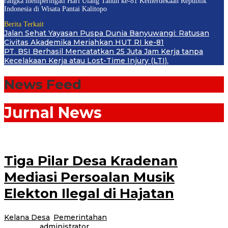
rangka memperingati Hari Ulang Tahun ke-81 Kemerdekaan Republik
Indonesia di Wisata Pantai Kalitopo
Berita Terkait
Jalan Sehat Yayasan Puspa Dunia Banyuwangi: Ratusan
Civitas Akademika Meriahkan HUT RI ke-81
PT. BSI Berhasil Mencatatkan 25 Juta Jam Kerja tanpa
Kecelakaan Kerja atau Lost-Time Injury (LTI).
News Feed
Jurnal News
Tiga Pilar Desa Kradenan
Mediasi Persoalan Musik
Elekton Ilegal di Hajatan
Kelana Desa
,
Pemerintahan
|
12 Juli 2017
24 Februari
2021
oleh
administrator