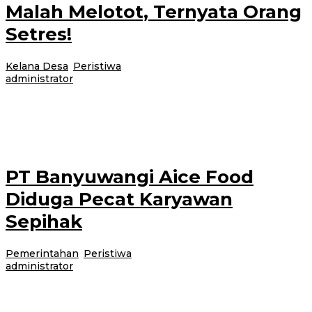
Malah Melotot, Ternyata Orang
Setres!
Kelana Desa
,
Peristiwa
|
13 Juni 2017
24 Februari 2021
oleh
administrator
Cluring-Pelaku pencurian sepeda motor di wilayah Kecamatan Cluring
berhasil ditangkap warga lalu diserahkan ke kantor polisi setempat, Senin
(12/6/2017) kemarin. Namun, rupanya
PT Banyuwangi Aice Food
Diduga Pecat Karyawan
Sepihak
Pemerintahan
,
Peristiwa
|
13 Juni 2017
24 Februari 2021
oleh
administrator
Kalipuro-Nanik Rosida, karyawan PT Banyuwangi Aice Food, mengadukan
perusahaan tempatnya bekerja ke Dinas Ketenagakerjaan Banyuwangi.
Dengan didampingi kuasa hukumnya dari kantor Pengacara