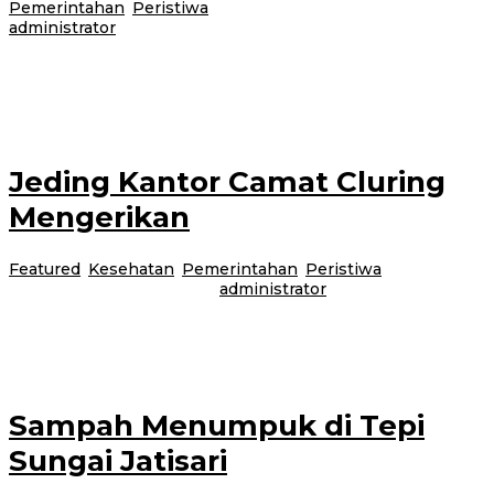
Pemerintahan
,
Peristiwa
|
10 Juni 2017
24 Februari 2021
oleh
administrator
Banyuwangi-Banjir melanda tiga kecamatan, Rogojampi, Blimbingsari dan
Kabat, Kamis (8/6/2017) kemarin. Hujan yang mengguyur selama 8 jam
lebih membuat tiga kecamatan bertetangga,
Jeding Kantor Camat Cluring
Mengerikan
Featured
,
Kesehatan
,
Pemerintahan
,
Peristiwa
|
9 Juni
2017
24 Februari 2021
oleh
administrator
Cluring-Jorok dan horor, itulah kesan dari tiga toilet atau jeding di Kantor
Camat Cluring. Dari tiga toilet yang ada, kesemuanya tak layak
Sampah Menumpuk di Tepi
Sungai Jatisari