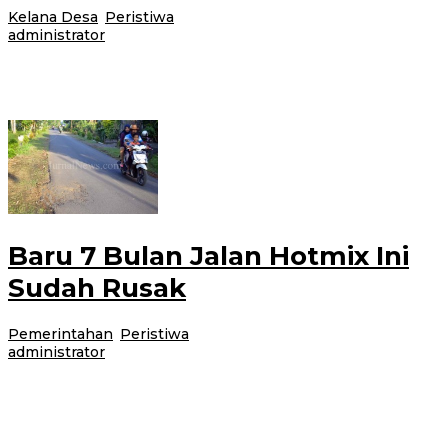
Kelana Desa
,
Peristiwa
|
9 Juni 2017
24 Februari 2021
oleh
administrator
Gambiran-Masih banyak warga yang membuang sampah rumah tangga
secara sembarangan. Seperti yang terlihat di tepi jalan desa Dusun Jatisari
Desa Wringinagung, Kecamatan
Baru 7 Bulan Jalan Hotmix Ini
Sudah Rusak
Pemerintahan
,
Peristiwa
|
8 Juni 2017
24 Februari 2021
oleh
administrator
Cluring-Jalan beraspal hotmix di Dusun Simbar Desa Tampo, Kecamatan
Cluring, yang baru saja diperbaiki sudah rusak kembali. Sepanjang 1
kilometer jalan yang