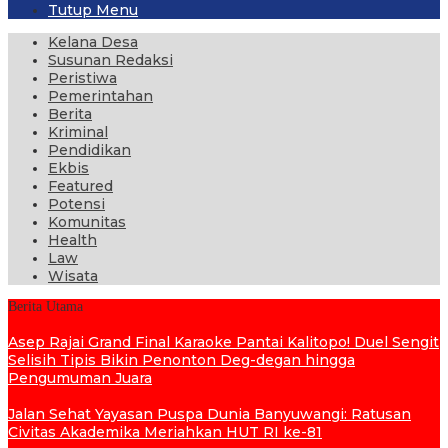
Tutup Menu
Kelana Desa
Susunan Redaksi
Peristiwa
Pemerintahan
Berita
Kriminal
Pendidikan
Ekbis
Featured
Potensi
Komunitas
Health
Law
Wisata
Berita Utama
Asep Rajai Grand Final Karaoke Pantai Kalitopo! Duel Sengit
Selisih Tipis Bikin Penonton Deg-degan hingga
Pengumuman Juara
Jalan Sehat Yayasan Puspa Dunia Banyuwangi: Ratusan
Civitas Akademika Meriahkan HUT RI ke-81