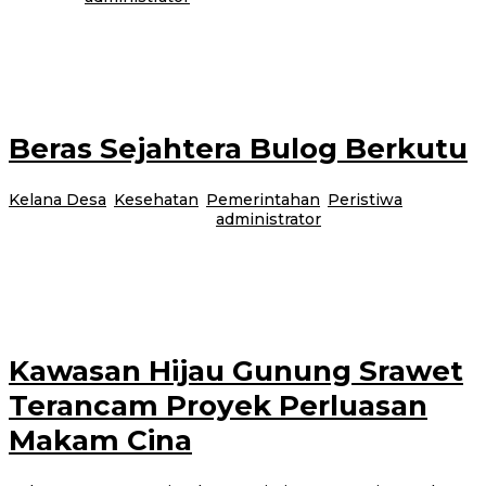
Purwoharjo-Gara-gara sebuah hajatan yang menampilkan hiburan musik
elekton tanpa ijin, membuat Kepala Dusun (Kasun) Perangan Desa
Kradenan, Kecamatan Purwoharjo, kena getahnya. Meski
Beras Sejahtera Bulog Berkutu
Kelana Desa
,
Kesehatan
,
Pemerintahan
,
Peristiwa
|
22 Juni
2017
24 Februari 2021
oleh
administrator
Sempu-Bantuan beras warga miskin yang sekarang menjadi beras sejahtera
(Rastra) dari pemerintah melalui Bulog tidak bisa langsung dikonsumsi. Hal
itu disebabkan beras
Kawasan Hijau Gunung Srawet
Terancam Proyek Perluasan
Makam Cina