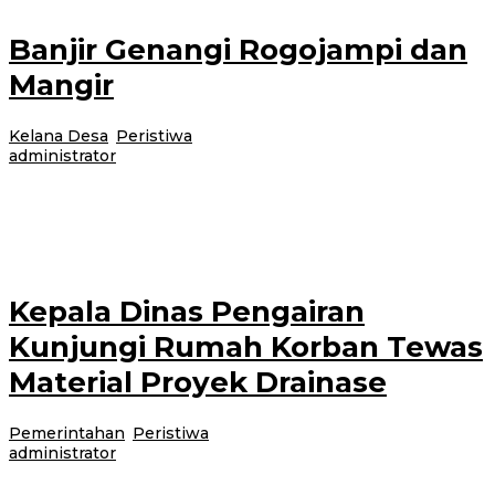
Banjir Genangi Rogojampi dan
Mangir
Kelana Desa
,
Peristiwa
|
8 Juni 2017
24 Februari 2021
oleh
administrator
Rogojampi-Banjir terjadi di kawasan Desa Rogojampi dan sekitarnya, sejak
Kamis (8/6/2017) pagi. Banjir juga terpantau di depan SPBU Mangir arah
Srono dan
Kepala Dinas Pengairan
Kunjungi Rumah Korban Tewas
Material Proyek Drainase
Pemerintahan
,
Peristiwa
|
6 Juni 2017
24 Februari 2021
oleh
administrator
Cluring-Kepala Dinas PU Pengairan Banyuwangi, Guntur Priambodo,