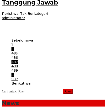
Tanggung Jawab
Peristiwa
,
Tak Berkategori
|
6 Juni 2017
24 Februari 2021
oleh
administrator
Cluring-CV Ananda Putera, pelaksana proyek drainase di jalan raya Pedotan
Dusun Kebonrejo Desa Kebondalem, Kecamatan Bangorejo, kabur dari
tanggung jawab. Janji CV
Sebelumnya
1
…
485
486
487
488
489
…
507
Berikutnya
Cari untuk:
News