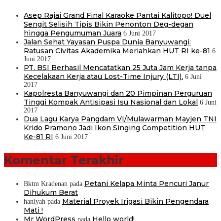
Asep Rajai Grand Final Karaoke Pantai Kalitopo! Duel
Sengit Selisih Tipis Bikin Penonton Deg-degan
hingga Pengumuman Juara
6 Juni 2017
Jalan Sehat Yayasan Puspa Dunia Banyuwangi:
Ratusan Civitas Akademika Meriahkan HUT RI ke-81
6
Juni 2017
PT. BSI Berhasil Mencatatkan 25 Juta Jam Kerja tanpa
Kecelakaan Kerja atau Lost-Time Injury (LTI).
6 Juni
2017
Kapolresta Banyuwangi dan 20 Pimpinan Perguruan
Tinggi Kompak Antisipasi Isu Nasional dan Lokal
6 Juni
2017
Dua Lagu Karya Pangdam VI/Mulawarman Mayjen TNI
Krido Pramono Jadi Ikon Singing Competition HUT
Ke-81 RI
6 Juni 2017
Komentar Terakhir
Petani Kelapa Minta Pencuri Janur
Bktm Kradenan
pada
Dihukum Berat
Material Proyek Irigasi Bikin Pengendara
haniyah
pada
Mati !
Mr WordPress
Hello world!
pada