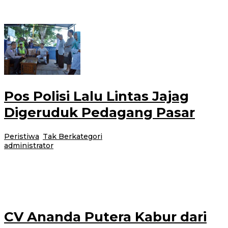
berkunjung ke rumah almarhum Sudiono, pengendara motor yang tewas
akibat material proyek drainase di jalan raya
Pos Polisi Lalu Lintas Jajag
Digeruduk Pedagang Pasar
Peristiwa
,
Tak Berkategori
|
6 Juni 2017
24 Februari 2021
oleh
administrator
Gambiran-Puluhan pedagang di pasar Jajag Desa Jajag Kecamatan
Gambiran, mendatangi pos Polisi Lalu Lintas yang berada di terminal
setempat, Senin (5/6/2017) kemarin.
CV Ananda Putera Kabur dari