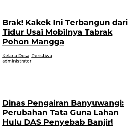
Brak! Kakek Ini Terbangun dari
Tidur Usai Mobilnya Tabrak
Pohon Mangga
Kelana Desa
,
Peristiwa
|
10 Juni 2017
24 Februari 2021
oleh
administrator
Purwoharjo-Ini peringatan bagi para sopir atau pengendara kendaraan
bermotor. Menyetir dalam kondisi mengantuk sangat berbahaya. Sekali lagi,
berbahaya. Jadi jangan ditiru seperti
Dinas Pengairan Banyuwangi:
Perubahan Tata Guna Lahan
Hulu DAS Penyebab Banjir!