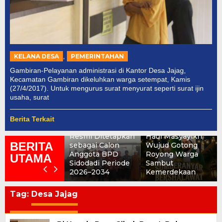
,
KELANA DESA
PEMERINTAHAN
Gambiran-Pelayanan administrasi di Kantor Desa Jajag,
Kecamatan Gambiran dikeluhkan warga setempat, Kamis
(27/4/2017). Untuk mengurus surat menyurat seperti surat ijin
usaha, surat
SUMBERANYAR
BERSHALAWAT:
Berita Terkait
Tujuh Nama
Rokat Dhisa dan
Resmi Ditetapkan
Haul Masyayikh,
BERITA
sebagai Calon
Wujud Gotong
Anggota BPD
Royong Warga
UTAMA
Sidodadi Periode
Sambut
2026–2034
Kemerdekaan
Tag:
Desa Jajag