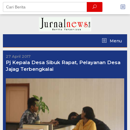
Skip
to
content
Menu
27 April 2017
Pj Kepala Desa Sibuk Rapat, Pelayanan Desa
Jajag Terbengkalai