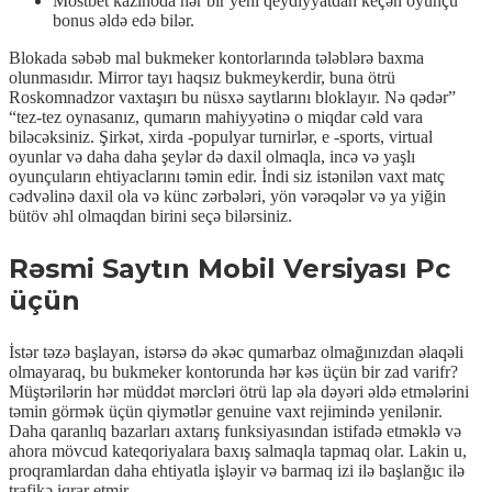
Mostbet kazinoda hər bir yeni qeydiyyatdan keçən oyunçu
bonus əldə edə bilər.
Blokada səbəb mal bukmeker kontorlarında tələblərə baxma
olunmasıdır. Mirror tayı haqsız bukmeykerdir, buna ötrü
Roskomnadzor vaxtaşırı bu nüsxə saytlarını bloklayır. Nə qədər”
“tez-tez oynasanız, qumarın mahiyyətinə o miqdar cəld vara
biləcəksiniz. Şirkət, xirda -populyar turnirlər, e -sports, virtual
oyunlar və daha daha şeylər də daxil olmaqla, incə və yaşlı
oyunçuların ehtiyaclarını təmin edir. İndi siz istənilən vaxt matç
cədvəlinə daxil ola və künc zərbələri, yön vərəqələr və ya yiğin
bütöv əhl olmaqdan birini seçə bilərsiniz.
Rəsmi Saytın Mobil Versiyası Pc
üçün
İstər təzə başlayan, istərsə də əkəc qumarbaz olmağınızdan əlaqəli
olmayaraq, bu bukmeker kontorunda hər kəs üçün bir zad varifr?
Müştərilərin hər müddət mərcləri ötrü lap əla dəyəri əldə etmələrini
təmin görmək üçün qiymətlər genuine vaxt rejimində yenilənir.
Daha qaranlıq bazarları axtarış funksiyasından istifadə etməklə və
ahora mövcud kateqoriyalara baxış salmaqla tapmaq olar. Lakin u,
proqramlardan daha ehtiyatla işləyir və barmaq izi ilə başlanğıc ilə
trafikə iqrar etmir.