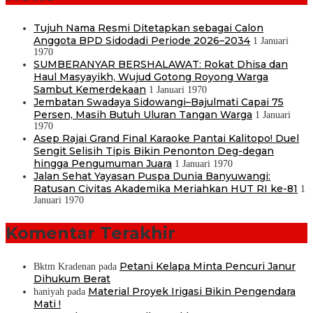
Tujuh Nama Resmi Ditetapkan sebagai Calon
Anggota BPD Sidodadi Periode 2026–2034
1 Januari
1970
SUMBERANYAR BERSHALAWAT: Rokat Dhisa dan
Haul Masyayikh, Wujud Gotong Royong Warga
Sambut Kemerdekaan
1 Januari 1970
Jembatan Swadaya Sidowangi–Bajulmati Capai 75
Persen, Masih Butuh Uluran Tangan Warga
1 Januari
1970
Asep Rajai Grand Final Karaoke Pantai Kalitopo! Duel
Sengit Selisih Tipis Bikin Penonton Deg-degan
hingga Pengumuman Juara
1 Januari 1970
Jalan Sehat Yayasan Puspa Dunia Banyuwangi:
Ratusan Civitas Akademika Meriahkan HUT RI ke-81
1
Januari 1970
Komentar Terakhir
Petani Kelapa Minta Pencuri Janur
Bktm Kradenan
pada
Dihukum Berat
Material Proyek Irigasi Bikin Pengendara
haniyah
pada
Mati !