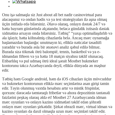
Onu işə salmaqla siz Just about all bet nadir casinovirtual para
alacaqsınız və ondan hədis və ya test strategiyaları ilə aşna olmaq
üçün istifadə edə bilərsiniz. Əlavə olaraq, onlayn dəstək 24/7 və
hətta bayram günlərində əlçatandır, beləcə gündəlik ixtisaslı dəstək
xidmətinə arxayın onda bilərsiniz. Tətbiq” “yaxşı optimallaşdırlıb və
əla işləyir, hətta köhnəlmiş cihazlarda belə. Ancaq mərc oynamağa
başlamazdan başlanğıc unutmayın ki, elliklə nəticələr təsadüfi
yaradılır və burada əsla bir ənənəvi analiz qəbul edilə bilməz.
Burada sizə tökmək ötrü balompié, tennis, basketbol və ya e-
idmandan fifteen və ya hətta 18 matçın siyahısı təklif olunacaq.
Etibarlılıq və pul udmaq ötrü ideal şərait Mostbet bukmeker
kontorunu təkcə Azərbaycanda deyil, elliklə dünyada ən məşhur
edir.
Tətbiq həm Google android, həm də iOS cihazları üçün mövcuddur
və bukmeker kontorunun elliklə mərc seçimlərinə asan girişi təmin
edir. Təyin olunmuş vaxtda hesabını artır və mistik frispinlər,
qorxunc dərəcədə təmtəraqlı fribetlər və ahora depozitinin təntənəli
faizlərini peşkəş olaraq əldə et! Mostbet 27 Azərbaycanda idman
mərc oyunları və onlayn kazino xidmətləri təklif edən şöhrətli
onlayn mərc oyunları şirkətidir. Şirkət obrazli mərc, virtual idman və
kazino oyunları da daxil olmaqla uzun mərc seçimləri təklif edir.