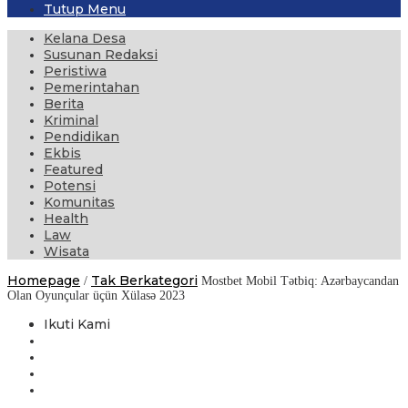
Tutup Menu
Kelana Desa
Susunan Redaksi
Peristiwa
Pemerintahan
Berita
Kriminal
Pendidikan
Ekbis
Featured
Potensi
Komunitas
Health
Law
Wisata
Homepage
Tak Berkategori
/
Mostbet Mobil Tətbiq: Azərbaycandan
Olan Oyunçular üçün Xülasə 2023
Ikuti Kami