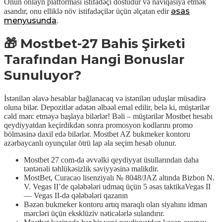
Onun onlayn platforması istifadəçi dostudur və naviqasiya etmək
əsas
asandır, onu elliklə növ istifadəçilər üçün əlçatan edir
menyusunda
.
🎁 Mostbet-27 Bahis Şirketi
Tarafından Hangi Bonuslar
Sunuluyor?
İstənilən əlavə hesablar bağlanacaq və istənilən uduşlar müsadirə
oluna bilər. Depozitlər adətən əlbəəl emal edilir, belə ki, müştərilər
cəld mərc etməyə başlaya bilərlər! Bəli – müştərilər Mostbet hesabı
qeydiyyatdan keçirdikdən sonra promosyon kodlarını promo
bölməsinə daxil edə bilərlər. Mostbet AZ bukmeker kontoru
azərbaycanlı oyunçular ötrü lap əla seçim hesab olunur.
Mostbet 27 com-da əvvəlki qeydiyyat üsullarından daha
təntənəli təhlükəsizlik səviyyəsinə malikdir.
MostBet, Curacao lisenziyalı № 8048/JAZ altında Bizbon N.
V. Vegas II’de qələbələri udmaq üçün 5 əsas taktikaVegas II
— Vegas II-də qələbələri qazanın
Bəzən bukmeker kontoru artıq maraqlı olan siyahını idman
mərcləri üçün eksklüziv nəticələrlə sulandırır.