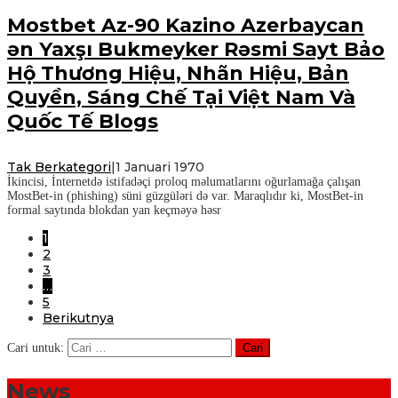
Mostbet Az-90 Kazino Azerbaycan
ən Yaxşı Bukmeyker Rəsmi Sayt Bảo
Hộ Thương Hiệu, Nhãn Hiệu, Bản
Quyền, Sáng Chế Tại Việt Nam Và
Quốc Tế Blogs
Tak Berkategori
|
1 Januari 1970
İkincisi, İnternetdə istifadəçi proloq məlumatlarını oğurlamağa çalışan
MostBet-in (phishing) süni güzgüləri də var. Maraqlıdır ki, MostBet-in
formal saytında blokdan yan keçməyə həsr
1
2
3
…
5
Berikutnya
Cari untuk:
News