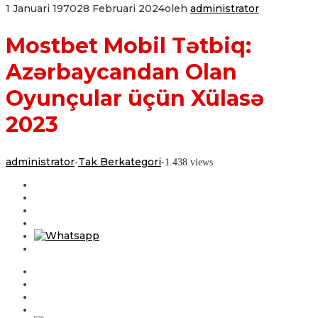
1 Januari 1970
28 Februari 2024
oleh
administrator
Mostbet Mobil Tətbiq:
Azərbaycandan Olan
Oyunçular üçün Xülasə
2023
administrator
Tak Berkategori
-
-
1.438 views