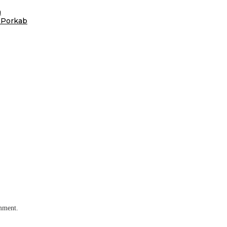
n
 Porkab
omment.