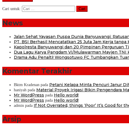
Cari untuk:
News
Jalan Sehat Yayasan Puspa Dunia Banyuwangi: Ratusan
PT. BSI Berhasil Mencatatkan 25 Juta Jam Kerja tanpa K
Kapolresta Banyuwangi dan 20 Pimpinan Perguruan Tin
Dua Lagu Karya Pangdam VI/Mulawarman Mayjen TNI Kr
Drama Adu Penalti! Wongsotuwo FC Tumbangkan Tuan
Komentar Terakhir
Petani Kelapa Minta Pencuri Janur D
Bktm Kradenan
pada
Material Proyek Irigasi Bikin Pengendara Mat
haniyah
pada
Mr WordPress
Hello world!
pada
Mr WordPress
Hello world!
pada
If Not Overrated, things ‘Poor’ It’s Good for t
admin
pada
Arsip