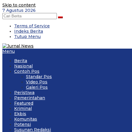
Skip to content
7 Agustus 2026
Terms of Service
Indeks Berita
Tutup Menu
Menu
Berita
Nasional
Contoh Pos
Standar Pos
Video Pos
Galeri Pos
Peristiwa
Pemerintahan
Featured
Kriminal
Ekbis
Komunitas
Potensi
Susunan Redaksi