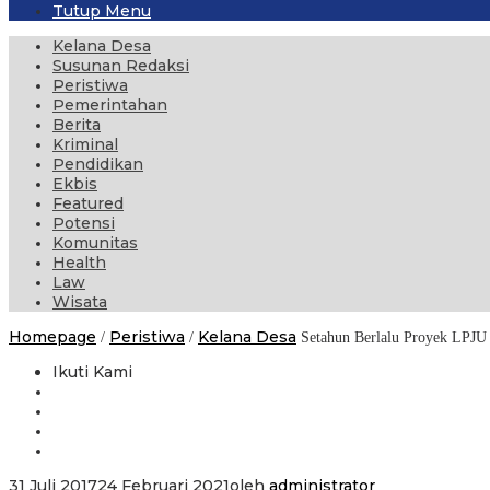
Tutup Menu
Kelana Desa
Susunan Redaksi
Peristiwa
Pemerintahan
Berita
Kriminal
Pendidikan
Ekbis
Featured
Potensi
Komunitas
Health
Law
Wisata
Homepage
Peristiwa
Kelana Desa
/
/
Setahun Berlalu Proyek LPJU
Ikuti Kami
31 Juli 2017
24 Februari 2021
oleh
administrator