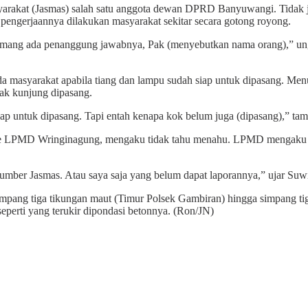
arakat (Jasmas) salah satu anggota dewan DPRD Banyuwangi. Tidak jel
 pengerjaannya dilakukan masyarakat sekitar secara gotong royong.
 Memang ada penanggung jawabnya, Pak (menyebutkan nama orang),” u
da masyarakat apabila tiang dan lampu sudah siap untuk dipasang. Men
dak kunjung dipasang.
 siap untuk dipasang. Tapi entah kenapa kok belum juga (dipasang),” ta
t ke LPMD Wringinagung, mengaku tidak tahu menahu. LPMD mengaku t
mber Jasmas. Atau saya saja yang belum dapat laporannya,” ujar Suw
 simpang tiga tikungan maut (Timur Polsek Gambiran) hingga simpang ti
seperti yang terukir dipondasi betonnya. (Ron/JN)