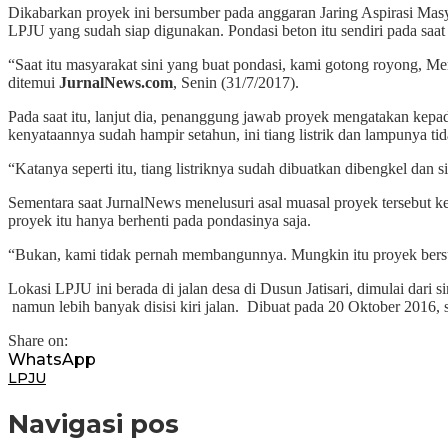
Dikabarkan proyek ini bersumber pada anggaran Jaring Aspirasi Masy
LPJU yang sudah siap digunakan. Pondasi beton itu sendiri pada saat
“Saat itu masyarakat sini yang buat pondasi, kami gotong royong,
ditemui
JurnalNews.com
, Senin (31/7/2017).
Pada saat itu, lanjut dia, penanggung jawab proyek mengatakan kepa
kenyataannya sudah hampir setahun, ini tiang listrik dan lampunya ti
“Katanya seperti itu, tiang listriknya sudah dibuatkan dibengkel dan
Sementara saat JurnalNews menelusuri asal muasal proyek tersebu
proyek itu hanya berhenti pada pondasinya saja.
“Bukan, kami tidak pernah membangunnya. Mungkin itu proyek bersu
Lokasi LPJU ini berada di jalan desa di Dusun Jatisari, dimulai dari
namun lebih banyak disisi kiri jalan. Dibuat pada 20 Oktober 2016, 
Share on:
WhatsApp
LPJU
Navigasi pos