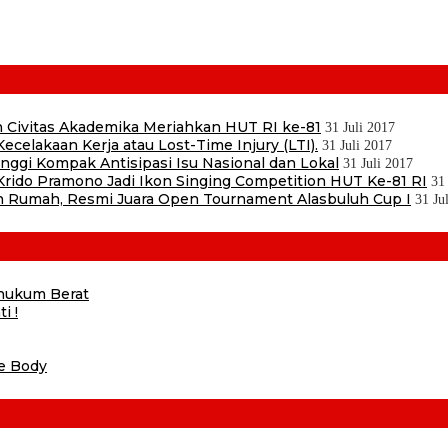
 Civitas Akademika Meriahkan HUT RI ke-81
31 Juli 2017
ecelakaan Kerja atau Lost-Time Injury (LTI).
31 Juli 2017
ggi Kompak Antisipasi Isu Nasional dan Lokal
31 Juli 2017
ido Pramono Jadi Ikon Singing Competition HUT Ke-81 RI
31
 Rumah, Resmi Juara Open Tournament Alasbuluh Cup I
31 Ju
ihukum Berat
i !
he Body