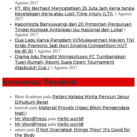
Agustus 2017
PT. BSI Berhasil Mencatatkan 25 Juta Jam Kerja tanpa
Kecelakaan Kerja atau Lost-Time Injury (LTI).
1 Agustus
2017
Kapolresta Banyuwangi dan 20 Pimpinan Perguruan
Tinggi Kompak Antisipasi Isu Nasional dan Lokal
1
Agustus 2017
Dua Lagu Karya Pangdam VI/Mulawarman Mayjen TNI
Krido Pramono Jadi Ikon Singing Competition HUT
Ke-81 RI
1 Agustus 2017
Drama Adu Penalti! Wongsotuwo FC Tumbangkan
Tuan Rumah, Resmi Juara Open Tournament
Alasbuluh Cup I
1 Agustus 2017
Komentar Terakhir
Petani Kelapa Minta Pencuri Janur
Bktm Kradenan
pada
Dihukum Berat
Material Proyek Irigasi Bikin Pengendara
haniyah
pada
Mati !
Mr WordPress
Hello world!
pada
Mr WordPress
Hello world!
pada
If Not Overrated, things ‘Poor’ It’s Good for
admin
pada
the Body