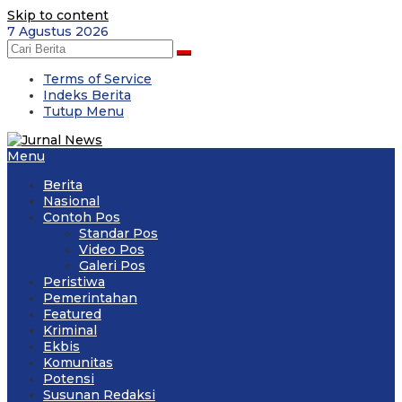
Skip to content
7 Agustus 2026
Terms of Service
Indeks Berita
Tutup Menu
Menu
Berita
Nasional
Contoh Pos
Standar Pos
Video Pos
Galeri Pos
Peristiwa
Pemerintahan
Featured
Kriminal
Ekbis
Komunitas
Potensi
Susunan Redaksi