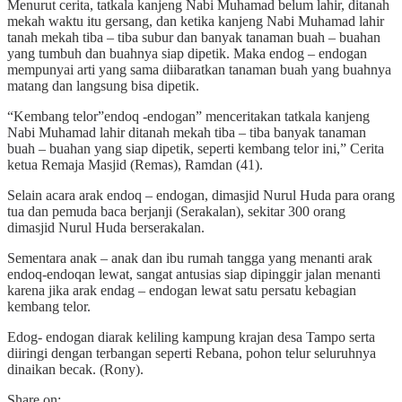
Menurut cerita, tatkala kanjeng Nabi Muhamad belum lahir, ditanah
mekah waktu itu gersang, dan ketika kanjeng Nabi Muhamad lahir
tanah mekah tiba – tiba subur dan banyak tanaman buah – buahan
yang tumbuh dan buahnya siap dipetik. Maka endog – endogan
mempunyai arti yang sama diibaratkan tanaman buah yang buahnya
matang dan langsung bisa dipetik.
“Kembang telor”endoq -endogan” menceritakan tatkala kanjeng
Nabi Muhamad lahir ditanah mekah tiba – tiba banyak tanaman
buah – buahan yang siap dipetik, seperti kembang telor ini,” Cerita
ketua Remaja Masjid (Remas), Ramdan (41).
Selain acara arak endoq – endogan, dimasjid Nurul Huda para orang
tua dan pemuda baca berjanji (Serakalan), sekitar 300 orang
dimasjid Nurul Huda berserakalan.
Sementara anak – anak dan ibu rumah tangga yang menanti arak
endoq-endoqan lewat, sangat antusias siap dipinggir jalan menanti
karena jika arak endag – endogan lewat satu persatu kebagian
kembang telor.
Edog- endogan diarak keliling kampung krajan desa Tampo serta
diiringi dengan terbangan seperti Rebana, pohon telur seluruhnya
dinaikan becak. (Rony).
Share on: