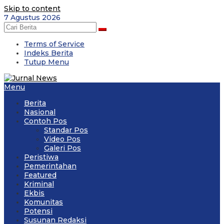
Skip to content
7 Agustus 2026
Terms of Service
Indeks Berita
Tutup Menu
Menu
Berita
Nasional
Contoh Pos
Standar Pos
Video Pos
Galeri Pos
Peristiwa
Pemerintahan
Featured
Kriminal
Ekbis
Komunitas
Potensi
Susunan Redaksi