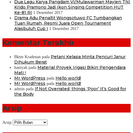
Dua Lagu Karya Pangdam VI/Mulawarman Mayjen TNI
Krido Pramono Jadi Ikon Singing Competition HUT
Ke-81 RI
1 Desember 2017
Drama Adu Penalti! Wongsotuwo FC Tumbangkan
Tuan Rumah, Resmi Juara Open Tournament
Alasbuluh Cup I
1 Desember 2017
Komentar Terakhir
Petani Kelapa Minta Pencuri Janur
Bktm Kradenan
pada
Dihukum Berat
Material Proyek Irigasi Bikin Pengendara
haniyah
pada
Mati !
Mr WordPress
Hello world!
pada
Mr WordPress
Hello world!
pada
If Not Overrated, things ‘Poor’ It’s Good for
admin
pada
the Body
Arsip
Arsip