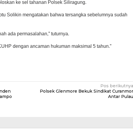
bloskan ke sel tahanan Polsek Siliragung.
Aiptu Solikin mengatakan bahwa tersangka sebelumnya sudah
ah ada permasalahan,” tuturnya.
 KUHP dengan ancaman hukuman maksimal 5 tahun.”
Pos berikutny
inden
Polsek Glenmore Bekuk Sindikat Curanmo
Tampo
Antar Pula