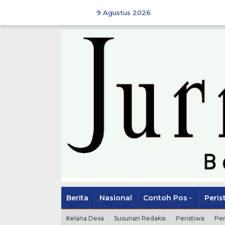
Skip
to
9 Agustus 2026
content
Berita
Nasional
Contoh Pos
Peris
Kelana Desa
Susunan Redaksi
Peristiwa
Pe