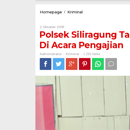
Polsek
Homepage
Kriminal
/
Siliragung
Tangkap
Oleh
2 Oktober 2018
Pelaku
Administrator
Polsek Siliragung 
Penganiayaan
Di
Di Acara Pengajian
Acara
Pengajian
Administrator
Kriminal
-
-
1.293 Views