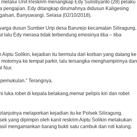
melalui Unit Reskrim menangkap Edy Sulistiyanto (28) pelaku
ra pengajian. Edy ditangkap dirumahnya didusun Kaligesing
lsari, Banyuwangi. Selasa (02/10/2018).
arga dusun Sumber Urip desa Barurejo kecamatan Siliragung.
ut lalu Edy merasa tidak terbendung emosinya tiba – tiba
Aiptu Solikin, kejadian itu bermula dari korban yang datang ke
 motornya ke tempat parkir, lalu tersangka menghampirinya da
l Nur.
h pemukulan.” Terangnya.
i luka robet di kepala belakang,memar pelipis kiri dan robet
lanjutnya melaporkan kejadian itu ke Polsek Siliragung.
ek yang dipimpin oleh kanit reskrim Aiptu Solikin melakukan
sil mengamankan barang bukti satu cambuk dan roti kalung.