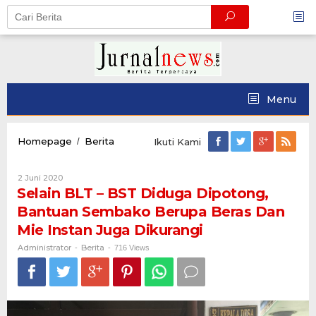
Skip
to
content
Menu
Selain
Homepage
Berita
/
Ikuti Kami
BLT
-
Oleh
2 Juni 2020
BST
Administrator
Selain BLT – BST Diduga Dipotong,
Diduga
Dipotong,
Bantuan Sembako Berupa Beras Dan
Bantuan
Mie Instan Juga Dikurangi
Sembako
Berupa
Administrator
Berita
-
-
716 Views
Beras
Dan
Mie
Instan
Juga