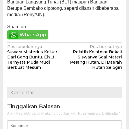
Bantuan Langsung Tunai (BLT) maupun Bantuan
Berupa Sembako dipotong, seperti dilansir dibeberapa
media. (Rony//JN).
Share on:
WhatsApp
Navigasi
Pos sebelumnya
Pos berikutnya
Suwara Misterius Keluar
Pelatih Kolatmar Bekali
pos
Dari Gang Buntu. Eh…!
Siswanya Soal Materi
Ternyata Muda Mudi
Perang Hutan, Di Daerah
Berbuat Mesum
Hutan Selogiri
Komentar
Tinggalkan Balasan
Alamat surel Anda tidak akan dipublikasikan.
Ruas yang wajib ditandai
*