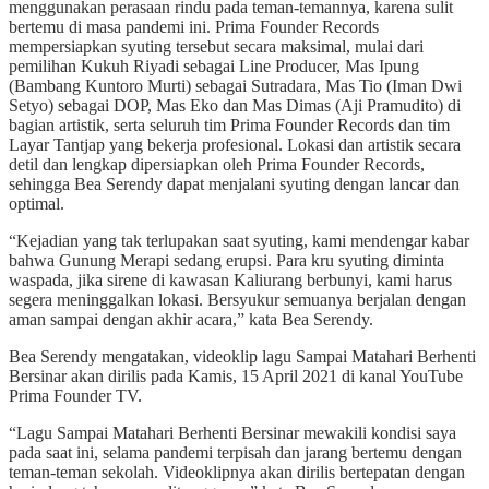
menggunakan perasaan rindu pada teman-temannya, karena sulit
bertemu di masa pandemi ini. Prima Founder Records
mempersiapkan syuting tersebut secara maksimal, mulai dari
pemilihan Kukuh Riyadi sebagai Line Producer, Mas Ipung
(Bambang Kuntoro Murti) sebagai Sutradara, Mas Tio (Iman Dwi
Setyo) sebagai DOP, Mas Eko dan Mas Dimas (Aji Pramudito) di
bagian artistik, serta seluruh tim Prima Founder Records dan tim
Layar Tantjap yang bekerja profesional. Lokasi dan artistik secara
detil dan lengkap dipersiapkan oleh Prima Founder Records,
sehingga Bea Serendy dapat menjalani syuting dengan lancar dan
optimal.
“Kejadian yang tak terlupakan saat syuting, kami mendengar kabar
bahwa Gunung Merapi sedang erupsi. Para kru syuting diminta
waspada, jika sirene di kawasan Kaliurang berbunyi, kami harus
segera meninggalkan lokasi. Bersyukur semuanya berjalan dengan
aman sampai dengan akhir acara,” kata Bea Serendy.
Bea Serendy mengatakan, videoklip lagu Sampai Matahari Berhenti
Bersinar akan dirilis pada Kamis, 15 April 2021 di kanal YouTube
Prima Founder TV.
“Lagu Sampai Matahari Berhenti Bersinar mewakili kondisi saya
pada saat ini, selama pandemi terpisah dan jarang bertemu dengan
teman-teman sekolah. Videoklipnya akan dirilis bertepatan dengan