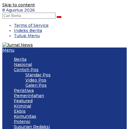
Skip to content
8 Agustus 2026
Terms of Service
Indeks Berita
Tutup Menu
Menu
Berita
Nasional
Contoh Pos
Standar Pos
Video Pos
Galeri Pos
Peristiwa
Pemerintahan
Featured
Kriminal
Ekbis
Komunitas
Potensi
Susunan Redaksi