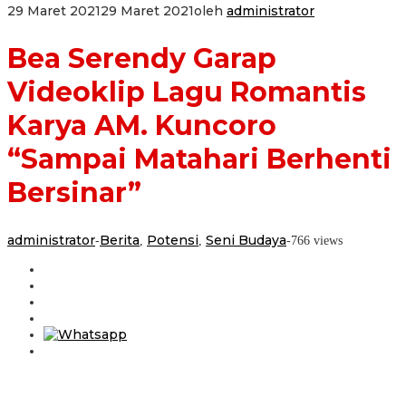
29 Maret 2021
29 Maret 2021
oleh
administrator
Bea Serendy Garap
Videoklip Lagu Romantis
Karya AM. Kuncoro
“Sampai Matahari Berhenti
Bersinar”
administrator
Berita
Potensi
Seni Budaya
-
,
,
-
766 views