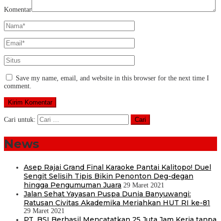
Komentar
Save my name, email, and website in this browser for the next time I
comment.
Cari untuk:
News
Asep Rajai Grand Final Karaoke Pantai Kalitopo! Duel
Sengit Selisih Tipis Bikin Penonton Deg-degan
hingga Pengumuman Juara
29 Maret 2021
Jalan Sehat Yayasan Puspa Dunia Banyuwangi:
Ratusan Civitas Akademika Meriahkan HUT RI ke-81
29 Maret 2021
PT. BSI Berhasil Mencatatkan 25 Juta Jam Kerja tanpa