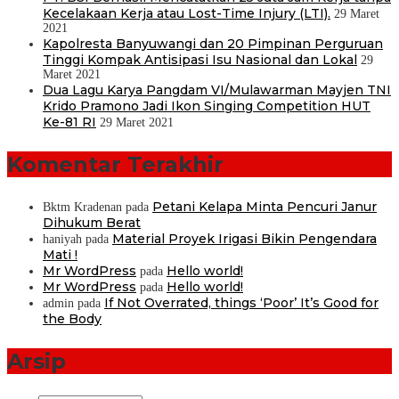
Kecelakaan Kerja atau Lost-Time Injury (LTI).
29 Maret
2021
Kapolresta Banyuwangi dan 20 Pimpinan Perguruan
Tinggi Kompak Antisipasi Isu Nasional dan Lokal
29
Maret 2021
Dua Lagu Karya Pangdam VI/Mulawarman Mayjen TNI
Krido Pramono Jadi Ikon Singing Competition HUT
Ke-81 RI
29 Maret 2021
Komentar Terakhir
Petani Kelapa Minta Pencuri Janur
Bktm Kradenan
pada
Dihukum Berat
Material Proyek Irigasi Bikin Pengendara
haniyah
pada
Mati !
Mr WordPress
Hello world!
pada
Mr WordPress
Hello world!
pada
If Not Overrated, things ‘Poor’ It’s Good for
admin
pada
the Body
Arsip