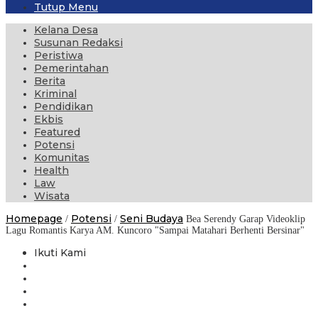
Tutup Menu
Kelana Desa
Susunan Redaksi
Peristiwa
Pemerintahan
Berita
Kriminal
Pendidikan
Ekbis
Featured
Potensi
Komunitas
Health
Law
Wisata
Homepage
Potensi
Seni Budaya
/
/
Bea Serendy Garap Videoklip
Lagu Romantis Karya AM. Kuncoro "Sampai Matahari Berhenti Bersinar"
Ikuti Kami