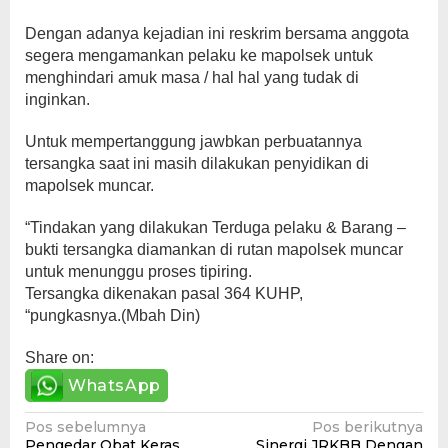
Dengan adanya kejadian ini reskrim bersama anggota
segera mengamankan pelaku ke mapolsek untuk
menghindari amuk masa / hal hal yang tudak di
inginkan.
Untuk mempertanggung jawbkan perbuatannya
tersangka saat ini masih dilakukan penyidikan di
mapolsek muncar.
“Tindakan yang dilakukan Terduga pelaku & Barang –
bukti tersangka diamankan di rutan mapolsek muncar
untuk menunggu proses tipiring.
Tersangka dikenakan pasal 364 KUHP,
“pungkasnya.(Mbah Din)
Share on:
WhatsApp
Navigasi
Pos sebelumnya
Pos berikutnya
Pengedar Obat Keras
Sinergi JRKBB Dengan