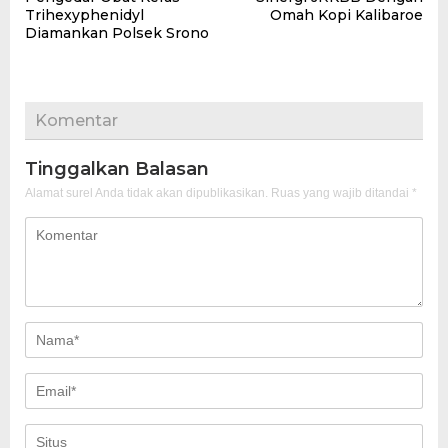
pos
Trihexyphenidyl
Omah Kopi Kalibaroe
Diamankan Polsek Srono
Komentar
Tinggalkan Balasan
Alamat surel Anda tidak akan dipublikasikan.
Ruas yang wajib ditandai
*