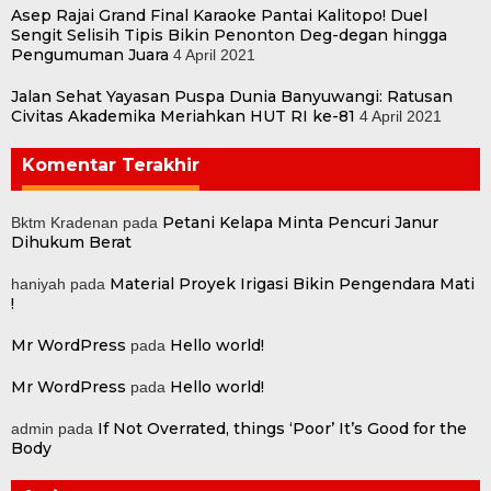
Asep Rajai Grand Final Karaoke Pantai Kalitopo! Duel
Sengit Selisih Tipis Bikin Penonton Deg-degan hingga
Pengumuman Juara
4 April 2021
Jalan Sehat Yayasan Puspa Dunia Banyuwangi: Ratusan
Civitas Akademika Meriahkan HUT RI ke-81
4 April 2021
Komentar Terakhir
Petani Kelapa Minta Pencuri Janur
Bktm Kradenan
pada
Dihukum Berat
Material Proyek Irigasi Bikin Pengendara Mati
haniyah
pada
!
Mr WordPress
Hello world!
pada
Mr WordPress
Hello world!
pada
If Not Overrated, things ‘Poor’ It’s Good for the
admin
pada
Body