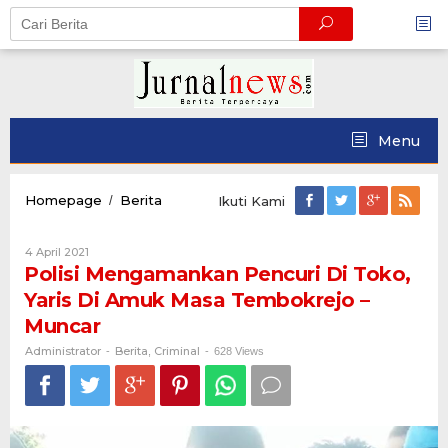
Skip
to
content
Menu
Polisi
Homepage
Berita
/
Ikuti Kami
Mengamankan
Pencuri
Oleh
4 April 2021
Di
Administrator
Polisi Mengamankan Pencuri Di Toko,
Toko,
Yaris
Yaris Di Amuk Masa Tembokrejo –
Di
Muncar
Amuk
Masa
Administrator
Berita
Criminal
-
,
-
628 Views
Tembokrejo
-
Muncar