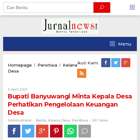
Skip
to
content
Menu
Ikuti Kami
Homepage
Peristiwa
Kelana
/
/
Bupati
Desa
Banyuwangi
Minta
Kepala
Oleh
5 April 2021
Desa
Administrator
Bupati Banyuwangi Minta Kepala Desa
Perhatikan
Perhatikan Pengelolaan Keuangan
Pengelolaan
Keuangan
Desa
Desa
Administrator
Berita
Kelana Desa
Peristiwa
-
,
,
-
657 Views