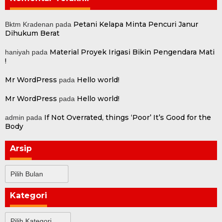
Petani Kelapa Minta Pencuri Janur
Bktm Kradenan
pada
Dihukum Berat
Material Proyek Irigasi Bikin Pengendara Mati
haniyah
pada
!
Mr WordPress
Hello world!
pada
Mr WordPress
Hello world!
pada
If Not Overrated, things ‘Poor’ It’s Good for the
admin
pada
Body
Arsip
Arsip
Kategori
Kategori