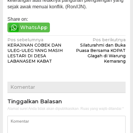
keterangan atas retaknya pangunan plengsengan yang
sejak awak menuai konflik. (Ron//JN).
Share on:
WhatsApp
Navigasi
Pos sebelumnya
Pos berikutnya
KERAJINAN COBEK DAN
Silaturahmi dan Buka
pos
ULEG-ULEG YANG MASIH
Puasa Bersama KOPAT
LESTARI DI DESA
Glagah di Warung
LABANASEM KABAT
Kemarang
Komentar
Tinggalkan Balasan
Alamat surel Anda tidak akan dipublikasikan.
Ruas yang wajib ditandai
*