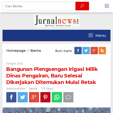
Skip
to
content
Menu
Bangunan
Homepage
Berita
/
Ikuti Kami
Plengsengan
Irigasi
Oleh
19 April 2021
Milik
Administrator
Bangunan Plengsengan Irigasi Milik
Dinas
Pengairan,
Dinas Pengairan, Baru Selesai
Baru
Dikerjakan Ditemukan Mulai Retak
Selesai
Dikerjakan
Administrator
Berita
-
-
776 Views
Ditemukan
Mulai
Retak