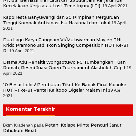
PT. BSI Berhasil Mencatatkan 25 Juta Jam Kerja tanpa
Kecelakaan Kerja atau Lost-Time Injury (LTI).
19 April 2021
Kapolresta Banyuwangi dan 20 Pimpinan Perguruan
Tinggi Kompak Antisipasi Isu Nasional dan Lokal
19 April
2021
Dua Lagu Karya Pangdam VI/Mulawarman Mayjen TNI
Krido Pramono Jadi Ikon Singing Competition HUT Ke-81
RI
19 April 2021
Drama Adu Penalti! Wongsotuwo FC Tumbangkan Tuan
Rumah, Resmi Juara Open Tournament Alasbuluh Cup I
19
April 2021
10 Besar Lolos! Perebutan Tiket Ke Babak Final Karaoke
HUT RI ke-81 Pantai Kalitopo Digelar Malam Ini
19 April
2021
Komentar Terakhir
Petani Kelapa Minta Pencuri Janur
Bktm Kradenan
pada
Dihukum Berat