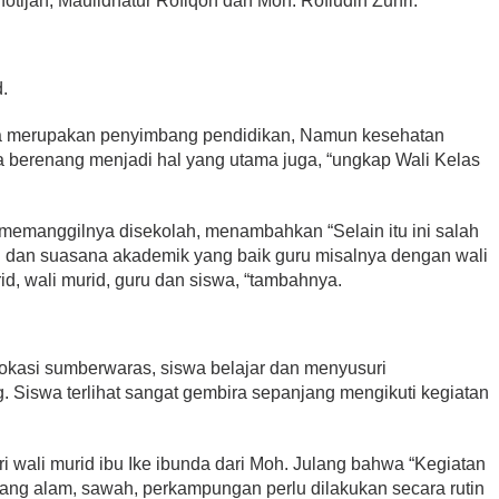
hotijah, Maulidhatur Rofiqoh dan Moh. Rofiudin Zuhri.
.
swa merupakan penyimbang pendidikan, Namun kesehatan
ga berenang menjadi hal yang utama juga, “ungkap Wali Kelas
a memanggilnya disekolah, menambahkan “Selain itu ini salah
 dan suasana akademik yang baik guru misalnya dengan wali
id, wali murid, guru dan siswa, “tambahnya.
okasi sumberwaras, siswa belajar dan menyusuri
 Siswa terlihat sangat gembira sepanjang mengikuti kegiatan
i wali murid ibu Ike ibunda dari Moh. Julang bahwa “Kegiatan
ntang alam, sawah, perkampungan perlu dilakukan secara rutin