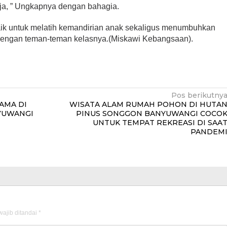
ja, ” Ungkapnya dengan bahagia.
aik untuk melatih kemandirian anak sekaligus menumbuhkan
engan teman-teman kelasnya.(Miskawi Kebangsaan).
Pos berikutny
AMA DI
WISATA ALAM RUMAH POHON DI HUTA
YUWANGI
PINUS SONGGON BANYUWANGI COCO
UNTUK TEMPAT REKREASI DI SAA
PANDEM
ajib ditandai
*