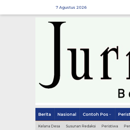
Skip
to
7 Agustus 2026
content
Berita
Nasional
Contoh Pos
Peris
Kelana Desa
Susunan Redaksi
Peristiwa
Pe