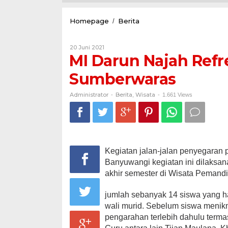
MI
Homepage
Berita
/
Darun
Najah
Oleh
20 Juni 2021
Refreshing
Administrator
MI Darun Najah Ref
ke
Wisata
Sumberwaras
Pemandian
Sumberwaras
Administrator
Berita
Wisata
-
,
-
1.661 Views
Kegiatan jalan-jalan penyegaran 
Banyuwangi kegiatan ini dilaksan
akhir semester di Wisata Pemand
jumlah sebanyak 14 siswa yang ha
wali murid. Sebelum siswa menik
pengarahan terlebih dahulu terma