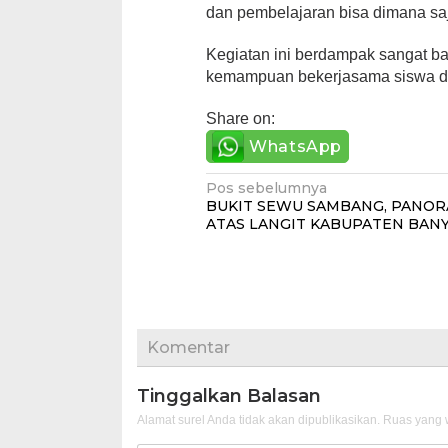
dan pembelajaran bisa dimana sa
Kegiatan ini berdampak sangat b
kemampuan bekerjasama siswa d
Share on:
WhatsApp
Navigasi
Pos sebelumnya
BUKIT SEWU SAMBANG, PANOR
pos
ATAS LANGIT KABUPATEN BAN
Komentar
Tinggalkan Balasan
Alamat surel Anda tidak akan dipublikasikan.
Ruas yang w