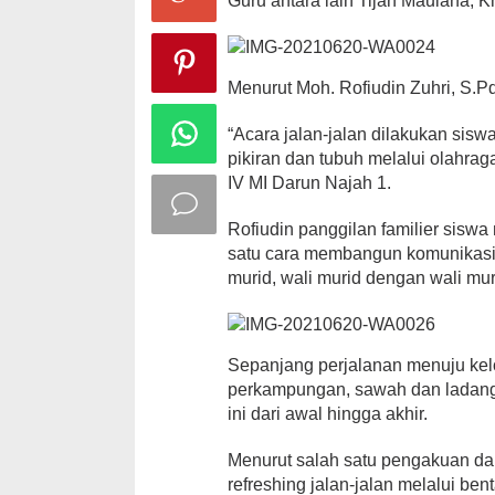
Guru antara lain Tijan Maulana, K
Menurut Moh. Rofiudin Zuhri, S.Pd
“Acara jalan-jalan dilakukan si
pikiran dan tubuh melalui olahra
IV MI Darun Najah 1.
Rofiudin panggilan familier sisw
satu cara membangun komunikasi
murid, wali murid dengan wali mur
Sepanjang perjalanan menuju kel
perkampungan, sawah dan ladang.
ini dari awal hingga akhir.
Menurut salah satu pengakuan dar
refreshing jalan-jalan melalui be