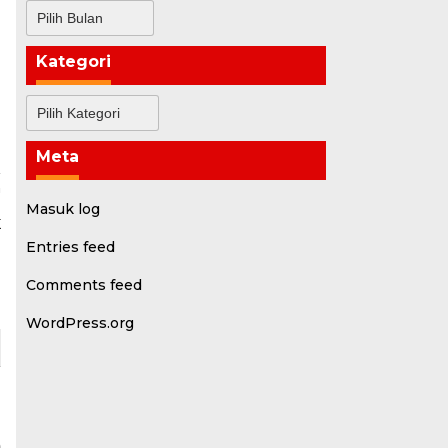
Arsip
Kategori
Kategori
Meta
a
N
Masuk log
K
T
Entries feed
I
Comments feed
WordPress.org