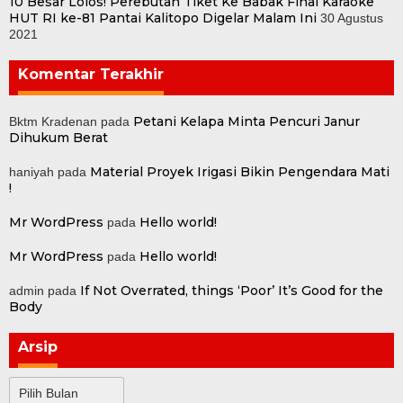
10 Besar Lolos! Perebutan Tiket Ke Babak Final Karaoke
HUT RI ke-81 Pantai Kalitopo Digelar Malam Ini
30 Agustus
2021
Komentar Terakhir
Petani Kelapa Minta Pencuri Janur
Bktm Kradenan
pada
Dihukum Berat
Material Proyek Irigasi Bikin Pengendara Mati
haniyah
pada
!
Mr WordPress
Hello world!
pada
Mr WordPress
Hello world!
pada
If Not Overrated, things ‘Poor’ It’s Good for the
admin
pada
Body
Arsip
Arsip