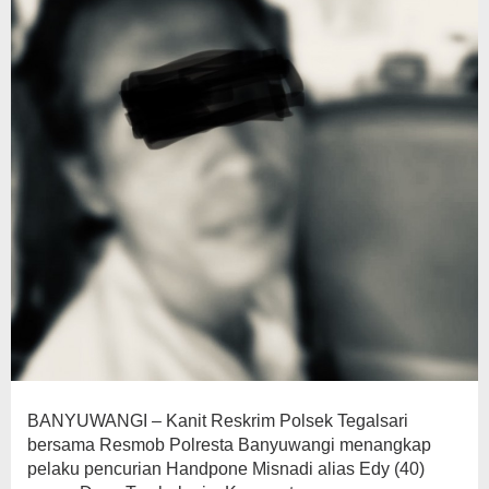
BANYUWANGI – Kanit Reskrim Polsek Tegalsari
bersama Resmob Polresta Banyuwangi menangkap
pelaku pencurian Handpone Misnadi alias Edy (40)