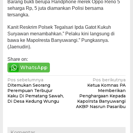
Barang bukti berupa Handphone merek Oppo Reno 5
seharga Rp, 5 juta diamankan Polisi bersama
tersangka.
Kanit Reskrim Polsek Tegalsari Ipda Gatot Kukuh
Suryawan menambahkan.” Pelaku kini langsung di
bawa ke Mapolresta Banyuwangi.” Pungkasnya.
(Jaenudin).
Share on:
WhatsApp
Navigasi
Pos sebelumnya
Pos berikutnya
Ditemukan Seorang
Ketua Komnas PA
pos
Perempuan Terbujur
Memberikan
Kaku Di Pematang Sawah,
Penghargaan Kepada
Di Desa Kedung Wungu
Kapolrsta Banyuwangi
AKBP Nasrun Pasaribu
Komentar