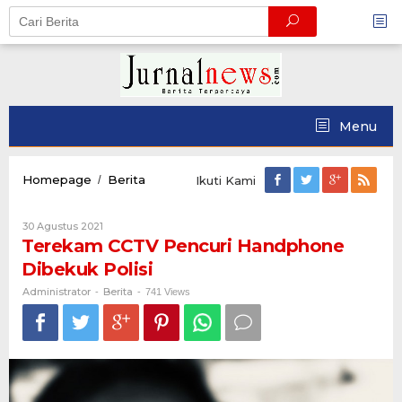
Skip
to
content
Menu
Terekam
Homepage
Berita
/
Ikuti Kami
CCTV
Pencuri
Oleh
30 Agustus 2021
Handphone
Administrator
Terekam CCTV Pencuri Handphone
Dibekuk
Polisi
Dibekuk Polisi
Administrator
Berita
-
-
741 Views