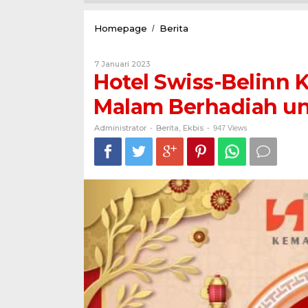
Hotel
Homepage
Berita
/
Swiss-
Belinn
Oleh
7 Januari 2023
Kemayoran
Administrator
Hotel Swiss-Belinn
Siapkan
Makan
Malam Berhadiah un
Malam
Berhadiah
untuk
Administrator
Berita
Ekbis
-
,
-
947 Views
Sambut
Imlek
2023