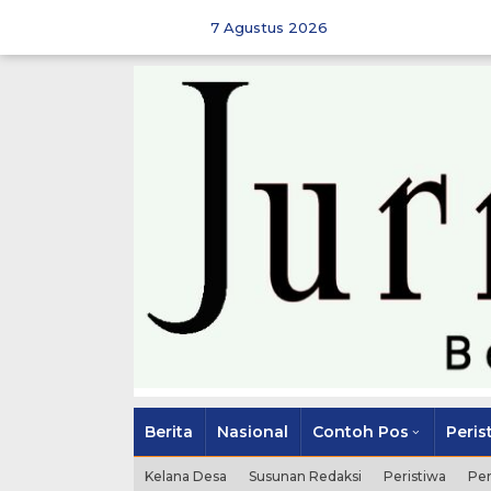
Skip
to
7 Agustus 2026
content
Berita
Nasional
Contoh Pos
Peris
Kelana Desa
Susunan Redaksi
Peristiwa
Pe