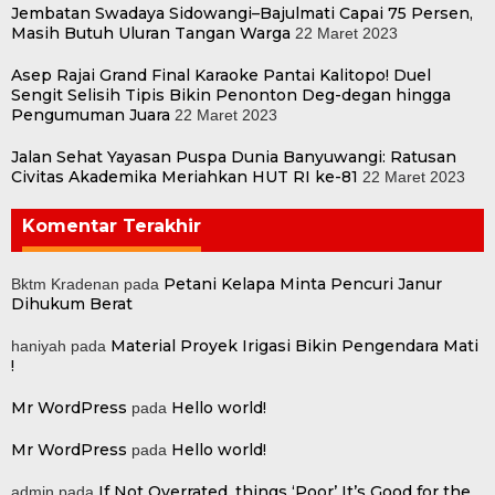
Jembatan Swadaya Sidowangi–Bajulmati Capai 75 Persen,
Masih Butuh Uluran Tangan Warga
22 Maret 2023
Asep Rajai Grand Final Karaoke Pantai Kalitopo! Duel
Sengit Selisih Tipis Bikin Penonton Deg-degan hingga
Pengumuman Juara
22 Maret 2023
Jalan Sehat Yayasan Puspa Dunia Banyuwangi: Ratusan
Civitas Akademika Meriahkan HUT RI ke-81
22 Maret 2023
Komentar Terakhir
Petani Kelapa Minta Pencuri Janur
Bktm Kradenan
pada
Dihukum Berat
Material Proyek Irigasi Bikin Pengendara Mati
haniyah
pada
!
Mr WordPress
Hello world!
pada
Mr WordPress
Hello world!
pada
If Not Overrated, things ‘Poor’ It’s Good for the
admin
pada