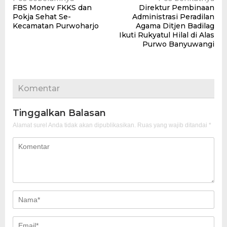
Navigasi
FBS Monev FKKS dan
Direktur Pembinaan
pos
Pokja Sehat Se-
Administrasi Peradilan
Kecamatan Purwoharjo
Agama Ditjen Badilag
Ikuti Rukyatul Hilal di Alas
Purwo Banyuwangi
Komentar
Tinggalkan Balasan
Alamat surel Anda tidak akan dipublikasikan.
Ruas yang wajib ditandai
*