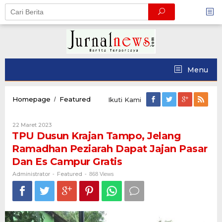
Skip
to
content
Menu
TPU
Homepage
Featured
/
Ikuti Kami
Dusun
Krajan
Oleh
22 Maret 2023
Tampo,
Administrator
TPU Dusun Krajan Tampo, Jelang
Jelang
Ramadhan
Ramadhan Peziarah Dapat Jajan Pasar
Peziarah
Dan Es Campur Gratis
Dapat
Jajan
Administrator
Featured
-
-
868 Views
Pasar
Dan
Es
Campur
Gratis