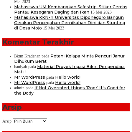
Mei 2023
Mahasiswa UM Kembangkan Safestrip: Stiker Cerdas
Pantau Kesegaran Daging dan Ikan
15 Mei 2023
Mahasiswa KKN-R Universitas Diponegoro Bangun
Gerakan Pencegahan Pernikahan Dini dan Stunting
di Desa Mojo
15 Mei 2023
Komentar Terakhir
Petani Kelapa Minta Pencuri Janur
Bktm Kradenan
pada
Dihukum Berat
Material Proyek Irigasi Bikin Pengendara
haniyah
pada
Mati !
Mr WordPress
Hello world!
pada
Mr WordPress
Hello world!
pada
If Not Overrated, things ‘Poor’ It’s Good for
admin
pada
the Body
Arsip
Arsip