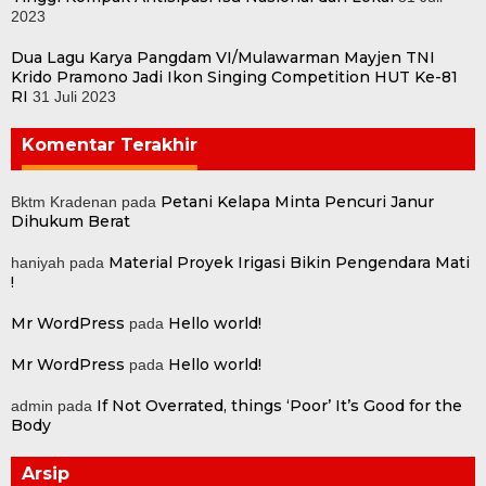
2023
Dua Lagu Karya Pangdam VI/Mulawarman Mayjen TNI
Krido Pramono Jadi Ikon Singing Competition HUT Ke-81
RI
31 Juli 2023
Komentar Terakhir
Petani Kelapa Minta Pencuri Janur
Bktm Kradenan
pada
Dihukum Berat
Material Proyek Irigasi Bikin Pengendara Mati
haniyah
pada
!
Mr WordPress
Hello world!
pada
Mr WordPress
Hello world!
pada
If Not Overrated, things ‘Poor’ It’s Good for the
admin
pada
Body
Arsip