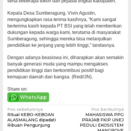
serta beberapa tokoh dan pejabat tingkat kabupaten.
Kepala Desa Sumberagung, Vivin Agustin,
mengungkapkan rasa terima kasihnya, “Kami sangat
berterima kasih kepada PT BSI yang telah memberikan
dukungan kepada warga kami, terutama di masyarakat
Sumberagung, sehingga mereka bisa melanjutkan
pendidikan ke jenjang yang lebih tinggi,” tandasnya.
Dengan adanya beasiswa ini, diharapkan akan semakin
banyak generasi muda yang mampu mengakses
pendidikan tinggi dan berkontribusi positif bagi
kemajuan daerah dan bangsa. (Red//JN).
Share on:
WhatsApp
Navigasi
Pos sebelumnya
Pos berikutnya
Ritual KEBO-KEBOAN
MAHASISWA PPG
pos
ALASMALANG dipadati
PRAJAB FKIP UNEJ
Ribuan Pengunjung
PEDULI EKOSISTEM
MANGROVE