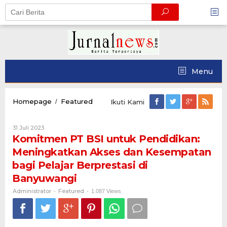
Skip
to
content
Menu
Komitmen
Homepage
Featured
/
Ikuti Kami
PT
BSI
Oleh
31 Juli 2023
untuk
Administrator
Komitmen PT BSI untuk Pendidikan:
Pendidikan:
Meningkatkan
Meningkatkan Akses dan Kesempatan
Akses
bagi Pelajar Berprestasi di
dan
Kesempatan
Banyuwangi
bagi
Administrator
Featured
-
-
1.087 Views
Pelajar
Berprestasi
di
Banyuwangi