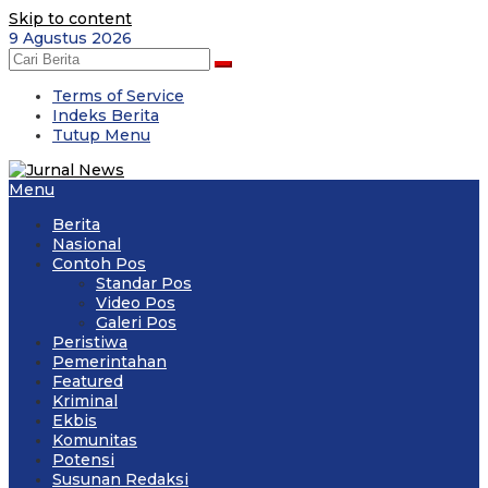
Skip to content
9 Agustus 2026
Terms of Service
Indeks Berita
Tutup Menu
Menu
Berita
Nasional
Contoh Pos
Standar Pos
Video Pos
Galeri Pos
Peristiwa
Pemerintahan
Featured
Kriminal
Ekbis
Komunitas
Potensi
Susunan Redaksi