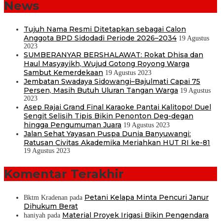
News
Tujuh Nama Resmi Ditetapkan sebagai Calon
Anggota BPD Sidodadi Periode 2026–2034
19 Agustus
2023
SUMBERANYAR BERSHALAWAT: Rokat Dhisa dan
Haul Masyayikh, Wujud Gotong Royong Warga
Sambut Kemerdekaan
19 Agustus 2023
Jembatan Swadaya Sidowangi–Bajulmati Capai 75
Persen, Masih Butuh Uluran Tangan Warga
19 Agustus
2023
Asep Rajai Grand Final Karaoke Pantai Kalitopo! Duel
Sengit Selisih Tipis Bikin Penonton Deg-degan
hingga Pengumuman Juara
19 Agustus 2023
Jalan Sehat Yayasan Puspa Dunia Banyuwangi:
Ratusan Civitas Akademika Meriahkan HUT RI ke-81
19 Agustus 2023
Komentar Terakhir
Petani Kelapa Minta Pencuri Janur
Bktm Kradenan
pada
Dihukum Berat
Material Proyek Irigasi Bikin Pengendara
haniyah
pada