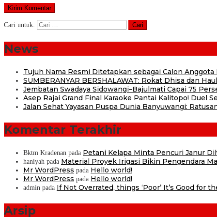
Cari untuk:
News
Tujuh Nama Resmi Ditetapkan sebagai Calon Anggota
SUMBERANYAR BERSHALAWAT: Rokat Dhisa dan Haul 
Jembatan Swadaya Sidowangi–Bajulmati Capai 75 Pers
Asep Rajai Grand Final Karaoke Pantai Kalitopo! Duel
Jalan Sehat Yayasan Puspa Dunia Banyuwangi: Ratusan
Komentar Terakhir
Petani Kelapa Minta Pencuri Janur D
Bktm Kradenan
pada
Material Proyek Irigasi Bikin Pengendara Mat
haniyah
pada
Mr WordPress
Hello world!
pada
Mr WordPress
Hello world!
pada
If Not Overrated, things ‘Poor’ It’s Good for t
admin
pada
Arsip