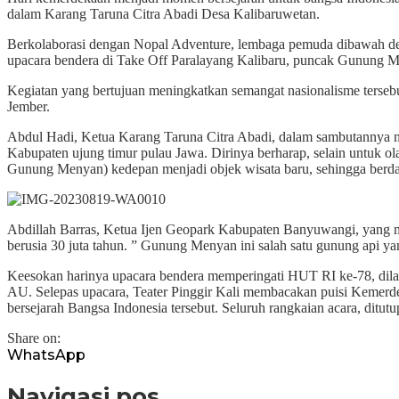
dalam Karang Taruna Citra Abadi Desa Kalibaruwetan.
Berkolaborasi dengan Nopal Adventure, lembaga pemuda dibawah de
upacara bendera di Take Off Paralayang Kalibaru, puncak Gunung 
Kegiatan yang bertujuan meningkatkan semangat nasionalisme tersebut
Jember.
Abdul Hadi, Ketua Karang Taruna Citra Abadi, dalam sambutannya 
Kabupaten ujung timur pulau Jawa. Dirinya berharap, selain untuk 
Gunung Menyan) kedepan menjadi objek wisata baru, sehingga berd
Abdillah Barras, Ketua Ijen Geopark Kabupaten Banyuwangi, yang 
berusia 30 juta tahun. ” Gunung Menyan ini salah satu gunung api ya
Keesokan harinya upacara bendera memperingati HUT RI ke-78, dilak
AU. Selepas upacara, Teater Pinggir Kali membacakan puisi Kemerd
bersejarah Bangsa Indonesia tersebut. Seluruh rangkaian acara, dit
Share on:
WhatsApp
Navigasi pos