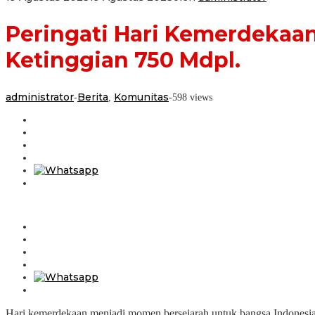
Peringati Hari Kemerdekaan
Ketinggian 750 Mdpl.
administrator
Berita
Komunitas
-
,
-
598 views
Hari kemerdekaan menjadi momen bersejarah untuk bangsa Indonesia