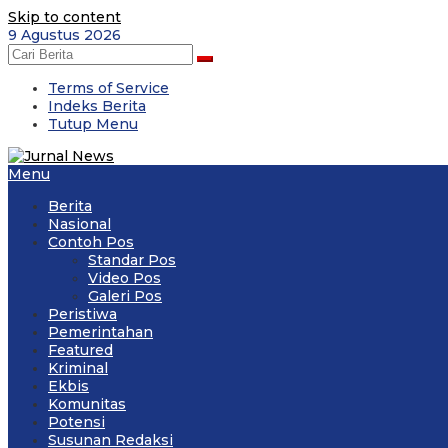
Skip to content
9 Agustus 2026
Terms of Service
Indeks Berita
Tutup Menu
Menu
Berita
Nasional
Contoh Pos
Standar Pos
Video Pos
Galeri Pos
Peristiwa
Pemerintahan
Featured
Kriminal
Ekbis
Komunitas
Potensi
Susunan Redaksi