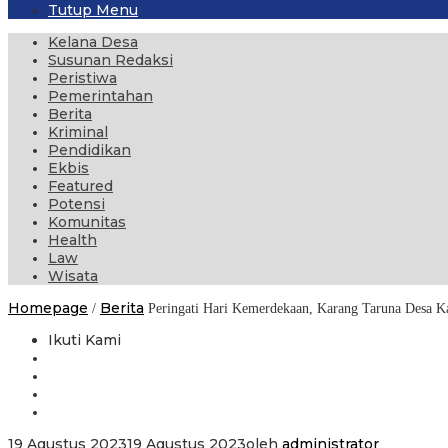
Tutup Menu
Kelana Desa
Susunan Redaksi
Peristiwa
Pemerintahan
Berita
Kriminal
Pendidikan
Ekbis
Featured
Potensi
Komunitas
Health
Law
Wisata
Homepage
Berita
/
Peringati Hari Kemerdekaan, Karang Taruna Desa K
Ikuti Kami
19 Agustus 2023
19 Agustus 2023
oleh
administrator