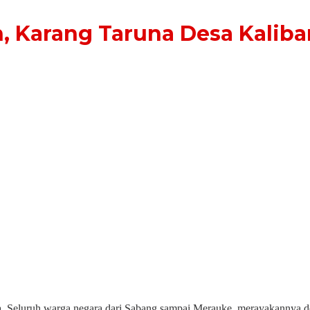
, Karang Taruna Desa Kalib
. Seluruh warga negara dari Sabang sampai Merauke, merayakannya d