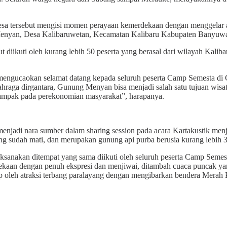
sa tersebut mengisi momen perayaan kemerdekaan dengan menggelar 
Menyan, Desa Kalibaruwetan, Kecamatan Kalibaru Kabupaten Banyuwa
 diikuti oleh kurang lebih 50 peserta yang berasal dari wilayah Kaliba
mengucaokan selamat datang kepada seluruh peserta Camp Semesta di
olahraga dirgantara, Gunung Menyan bisa menjadi salah satu tujuan w
ampak pada perekonomian masyarakat”, harapanya.
menjadi nara sumber dalam sharing session pada acara Kartakustik 
ng sudah mati, dan merupakan gunung api purba berusia kurang lebih 30
sanakan ditempat yang sama diikuti oleh seluruh peserta Camp Semesta
ekaan dengan penuh ekspresi dan menjiwai, ditambah cuaca puncak ya
utup oleh atraksi terbang paralayang dengan mengibarkan bendera Merah