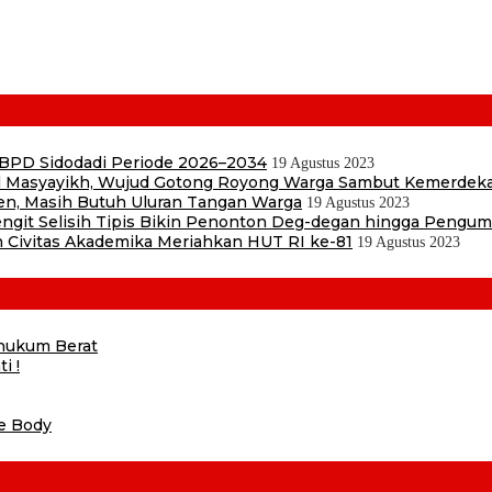
 BPD Sidodadi Periode 2026–2034
19 Agustus 2023
Masyayikh, Wujud Gotong Royong Warga Sambut Kemerdek
en, Masih Butuh Uluran Tangan Warga
19 Agustus 2023
 Sengit Selisih Tipis Bikin Penonton Deg-degan hingga Pengu
 Civitas Akademika Meriahkan HUT RI ke-81
19 Agustus 2023
ihukum Berat
i !
he Body