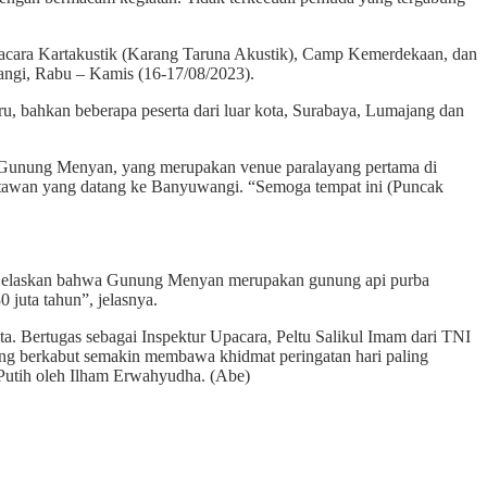
acara Kartakustik (Karang Taruna Akustik), Camp Kemerdekaan, dan
ngi, Rabu – Kamis (16-17/08/2023).
ru, bahkan beberapa peserta dari luar kota, Surabaya, Lumajang dan
 Gunung Menyan, yang merupakan venue paralayang pertama di
isatawan yang datang ke Banyuwangi. “Semoga tempat ini (Puncak
menjelaskan bahwa Gunung Menyan merupakan gunung api purba
 juta tahun”, jelasnya.
. Bertugas sebagai Inspektur Upacara, Peltu Salikul Imam dari TNI
ng berkabut semakin membawa khidmat peringatan hari paling
 Putih oleh Ilham Erwahyudha. (Abe)