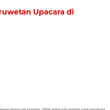
aruwetan Upacara di
engan bermacam kegiatan. Tidak terkecuali pemuda yang tergabung