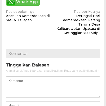
WhatsApp
Navigasi
Pos sebelumnya
Pos berikutnya
Ancakan Kemerdekaan di
Peringati Hari
pos
SMKN 1 Glagah
Kemerdekaan, Karang
Taruna Desa
Kalibaruwetan Upacara di
Ketinggian 750 Mdpl.
Komentar
Tinggalkan Balasan
Alamat surel Anda tidak akan dipublikasikan.
Ruas yang wajib ditandai
*