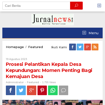
Skip
to
content
Menu
Prosesi
Homepage
Featured
/
Ikuti Kami
Pelantikan
Kepala
Oleh
19 Agustus 2023
Desa
Administrator
Prosesi Pelantikan Kepala Desa
Kepundungan:
Momen
Kepundungan: Momen Penting Bagi
Penting
Kemajuan Desa
Bagi
Kemajuan
Administrator
Featured
-
-
1.755 Views
Desa