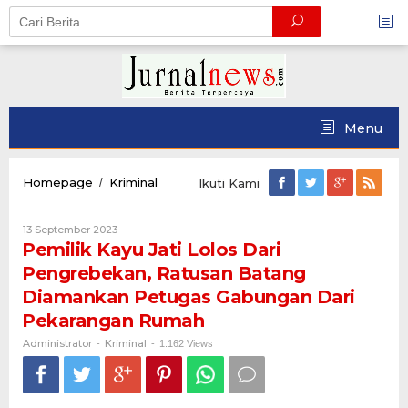
Skip
to
content
Menu
Pemilik
Homepage
Kriminal
/
Ikuti Kami
Kayu
Jati
Oleh
13 September 2023
Lolos
Administrator
Pemilik Kayu Jati Lolos Dari
Dari
Pengrebekan,
Pengrebekan, Ratusan Batang
Ratusan
Diamankan Petugas Gabungan Dari
Batang
Diamankan
Pekarangan Rumah
Petugas
Administrator
Kriminal
-
-
Gabungan
1.162 Views
Dari
Pekarangan
Rumah