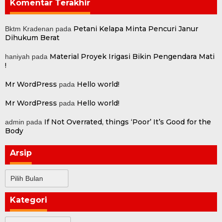
Komentar Terakhir
Petani Kelapa Minta Pencuri Janur
Bktm Kradenan
pada
Dihukum Berat
Material Proyek Irigasi Bikin Pengendara Mati
haniyah
pada
!
Mr WordPress
Hello world!
pada
Mr WordPress
Hello world!
pada
If Not Overrated, things ‘Poor’ It’s Good for the
admin
pada
Body
Arsip
Arsip
Kategori
Kategori