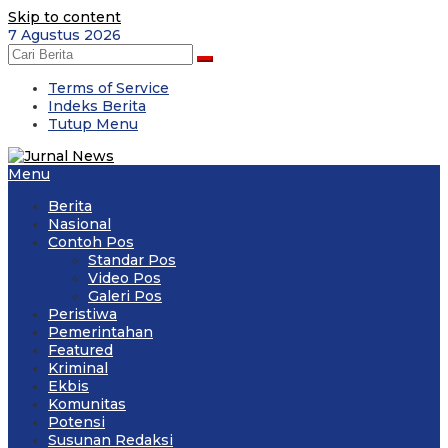
Skip to content
7 Agustus 2026
Terms of Service
Indeks Berita
Tutup Menu
Menu
Berita
Nasional
Contoh Pos
Standar Pos
Video Pos
Galeri Pos
Peristiwa
Pemerintahan
Featured
Kriminal
Ekbis
Komunitas
Potensi
Susunan Redaksi