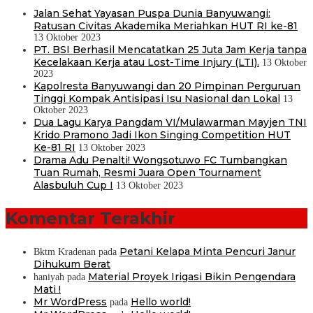
Jalan Sehat Yayasan Puspa Dunia Banyuwangi:
Ratusan Civitas Akademika Meriahkan HUT RI ke-81
13 Oktober 2023
PT. BSI Berhasil Mencatatkan 25 Juta Jam Kerja tanpa
Kecelakaan Kerja atau Lost-Time Injury (LTI).
13 Oktober
2023
Kapolresta Banyuwangi dan 20 Pimpinan Perguruan
Tinggi Kompak Antisipasi Isu Nasional dan Lokal
13
Oktober 2023
Dua Lagu Karya Pangdam VI/Mulawarman Mayjen TNI
Krido Pramono Jadi Ikon Singing Competition HUT
Ke-81 RI
13 Oktober 2023
Drama Adu Penalti! Wongsotuwo FC Tumbangkan
Tuan Rumah, Resmi Juara Open Tournament
Alasbuluh Cup I
13 Oktober 2023
Komentar Terakhir
Petani Kelapa Minta Pencuri Janur
Bktm Kradenan
pada
Dihukum Berat
Material Proyek Irigasi Bikin Pengendara
haniyah
pada
Mati !
Mr WordPress
Hello world!
pada