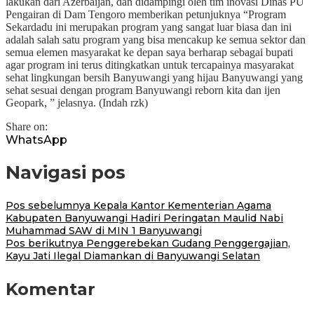
lakukan dari Azerbaijan, dan didampingi oleh tim inovasi Dinas PU
Pengairan di Dam Tengoro memberikan petunjuknya “Program
Sekardadu ini merupakan program yang sangat luar biasa dan ini
adalah salah satu program yang bisa mencakup ke semua sektor dan
semua elemen masyarakat ke depan saya berharap sebagai bupati
agar program ini terus ditingkatkan untuk tercapainya masyarakat
sehat lingkungan bersih Banyuwangi yang hijau Banyuwangi yang
sehat sesuai dengan program Banyuwangi reborn kita dan ijen
Geopark, ” jelasnya. (Indah rzk)
Share on:
WhatsApp
Navigasi pos
Pos sebelumnya
Kepala Kantor Kementerian Agama
Kabupaten Banyuwangi Hadiri Peringatan Maulid Nabi
Muhammad SAW di MIN 1 Banyuwangi
Pos berikutnya
Penggerebekan Gudang Penggergajian,
Kayu Jati Ilegal Diamankan di Banyuwangi Selatan
Komentar