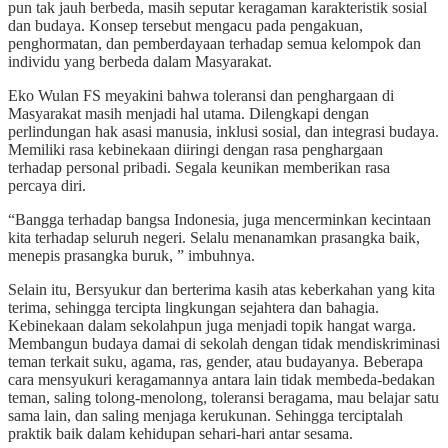
pun tak jauh berbeda, masih seputar keragaman karakteristik sosial
dan budaya. Konsep tersebut mengacu pada pengakuan,
penghormatan, dan pemberdayaan terhadap semua kelompok dan
individu yang berbeda dalam Masyarakat.
Eko Wulan FS meyakini bahwa toleransi dan penghargaan di
Masyarakat masih menjadi hal utama. Dilengkapi dengan
perlindungan hak asasi manusia, inklusi sosial, dan integrasi budaya.
Memiliki rasa kebinekaan diiringi dengan rasa penghargaan
terhadap personal pribadi. Segala keunikan memberikan rasa
percaya diri.
“Bangga terhadap bangsa Indonesia, juga mencerminkan kecintaan
kita terhadap seluruh negeri. Selalu menanamkan prasangka baik,
menepis prasangka buruk, ” imbuhnya.
Selain itu, Bersyukur dan berterima kasih atas keberkahan yang kita
terima, sehingga tercipta lingkungan sejahtera dan bahagia.
Kebinekaan dalam sekolahpun juga menjadi topik hangat warga.
Membangun budaya damai di sekolah dengan tidak mendiskriminasi
teman terkait suku, agama, ras, gender, atau budayanya. Beberapa
cara mensyukuri keragamannya antara lain tidak membeda-bedakan
teman, saling tolong-menolong, toleransi beragama, mau belajar satu
sama lain, dan saling menjaga kerukunan. Sehingga terciptalah
praktik baik dalam kehidupan sehari-hari antar sesama.