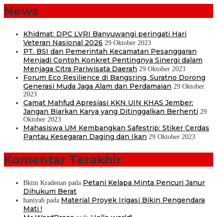
News
Khidmat: DPC LVRI Banyuwangi peringati Hari
Veteran Nasional 2026
29 Oktober 2023
PT. BSI dan Pemerintah Kecamatan Pesanggaran
Menjadi Contoh Konkret Pentingnya Sinergi dalam
Menjaga Citra Pariwisata Daerah
29 Oktober 2023
Forum Eco Resilience di Bangsring, Suratno Dorong
Generasi Muda Jaga Alam dan Perdamaian
29 Oktober
2023
Camat Mahfud Apresiasi KKN UIN KHAS Jember:
Jangan Biarkan Karya yang Ditinggalkan Berhenti
29
Oktober 2023
Mahasiswa UM Kembangkan Safestrip: Stiker Cerdas
Pantau Kesegaran Daging dan Ikan
29 Oktober 2023
Komentar Terakhir
Petani Kelapa Minta Pencuri Janur
Bktm Kradenan
pada
Dihukum Berat
Material Proyek Irigasi Bikin Pengendara
haniyah
pada
Mati !