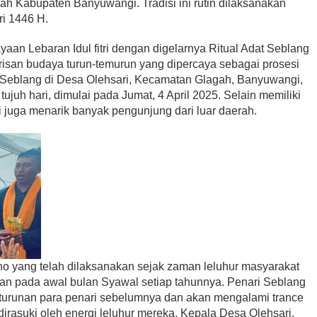
h Kabupaten Banyuwangi. Tradisi ini rutin dilaksanakan
ri 1446 H.
yaan Lebaran Idul fitri dengan digelarnya Ritual Adat Seblang
arisan budaya turun-temurun yang dipercaya sebagai prosesi
al Seblang di Desa Olehsari, Kecamatan Glagah, Banyuwangi,
ujuh hari, dimulai pada Jumat, 4 April 2025. Selain memiliki
i ini juga menarik banyak pengunjung dari luar daerah.
uno yang telah dilaksanakan sejak zaman leluhur masyarakat
dakan pada awal bulan Syawal setiap tahunnya. Penari Seblang
 keturunan para penari sebelumnya dan akan mengalami trance
dirasuki oleh energi leluhur mereka. Kepala Desa Olehsari,