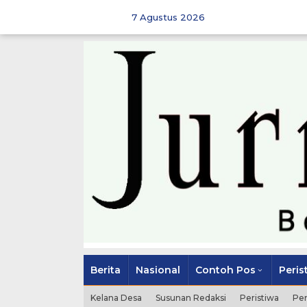
Skip
to
7 Agustus 2026
content
Berita
Nasional
Contoh Pos
Peris
Kelana Desa
Susunan Redaksi
Peristiwa
Pe