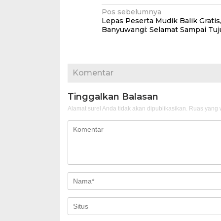
Navigasi
Pos sebelumnya
Lepas Peserta Mudik Balik Grati
pos
Banyuwangi: Selamat Sampai Tu
Komentar
Tinggalkan Balasan
Alamat surel Anda tidak akan dipublikasikan.
Ruas yang w