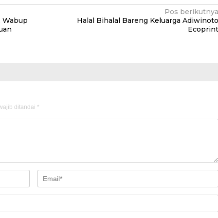
Pos berikutny
s, Wabup
Halal Bihalal Bareng Keluarga Adiwinot
juan
Ecoprin
ajib ditandai
*