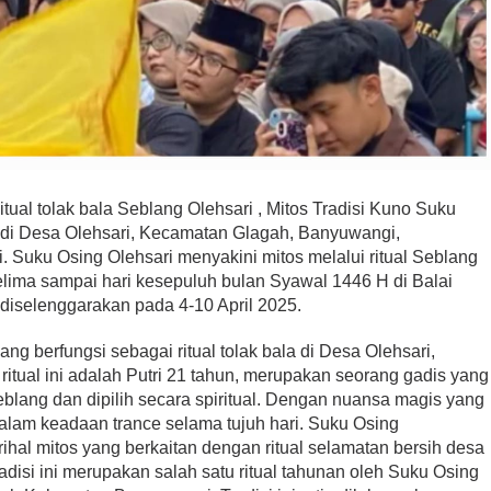
ual tolak bala Seblang Olehsari , Mitos Tradisi Kuno Suku
g di Desa Olehsari, Kecamatan Glagah, Banyuwangi,
. Suku Osing Olehsari menyakini mitos melalui ritual Seblang
elima sampai hari kesepuluh bulan Syawal 1446 H di Balai
 diselenggarakan pada 4-10 April 2025.
ng berfungsi sebagai ritual tolak bala di Desa Olehsari,
itual ini adalah Putri 21 tahun, merupakan seorang gadis yang
eblang dan dipilih secara spiritual. Dengan nuansa magis yang
dalam keadaan trance selama tujuh hari. Suku Osing
hal mitos yang berkaitan dengan ritual selamatan bersih desa
radisi ini merupakan salah satu ritual tahunan oleh Suku Osing