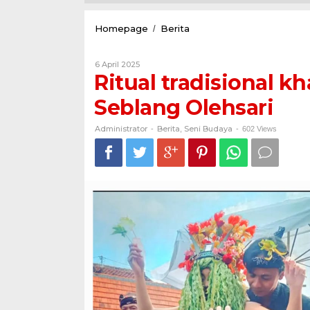
Ritual
Homepage
Berita
/
tradisional
khas
Oleh
6 April 2025
Suku
Administrator
Ritual tradisional k
Osing
melalui
Seblang Olehsari
Seblang
Olehsari
Administrator
Berita
Seni Budaya
-
,
-
602 Views