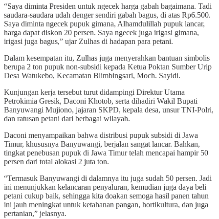
“Saya diminta Presiden untuk ngecek harga gabah bagaimana. Tadi
saudara-saudara udah denger sendiri gabah bagus, di atas Rp6.500.
Saya diminta ngecek pupuk gimana, Alhamdulillah pupuk lancar,
harga dapat diskon 20 persen. Saya ngecek juga irigasi gimana,
irigasi juga bagus,” ujar Zulhas di hadapan para petani.
Dalam kesempatan itu, Zulhas juga menyerahkan bantuan simbolis
berupa 2 ton pupuk non-subsidi kepada Ketua Poktan Sumber Urip
Desa Watukebo, Kecamatan Blimbingsari, Moch. Sayidi.
Kunjungan kerja tersebut turut didampingi Direktur Utama
Petrokimia Gresik, Daconi Khotob, serta dihadiri Wakil Bupati
Banyuwangi Mujiono, jajaran SKPD, kepala desa, unsur TNI-Polri,
dan ratusan petani dari berbagai wilayah.
Daconi menyampaikan bahwa distribusi pupuk subsidi di Jawa
Timur, khususnya Banyuwangi, berjalan sangat lancar. Bahkan,
tingkat penebusan pupuk di Jawa Timur telah mencapai hampir 50
persen dari total alokasi 2 juta ton.
“Termasuk Banyuwangi di dalamnya itu juga sudah 50 persen. Jadi
ini menunjukkan kelancaran penyaluran, kemudian juga daya beli
petani cukup baik, sehingga kita doakan semoga hasil panen tahun
ini jauh meningkat untuk ketahanan pangan, hortikultura, dan juga
pertanian,” jelasnya.