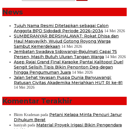
News
Tujuh Nama Resmi Ditetapkan sebagai Calon
Anggota BPD Sidodadi Periode 2026–2034
14 Mei 2026
SUMBERANYAR BERSHALAWAT: Rokat Dhisa dan
Haul Masyayikh, Wujud Gotong Royong Warga
Sambut Kemerdekaan
14 Mei 2026
Jembatan Swadaya Sidowangi–Bajulmati Capai 75
Persen, Masih Butuh Uluran Tangan Warga
14 Mei 2026
Asep Rajai Grand Final Karaoke Pantai Kalitopo! Duel
Sengit Selisih Tipis Bikin Penonton Deg-degan
hingga Pengumuman Juara
14 Mei 2026
Jalan Sehat Yayasan Puspa Dunia Banyuwangi:
Ratusan Civitas Akademika Meriahkan HUT RI ke-81
14 Mei 2026
Komentar Terakhir
Petani Kelapa Minta Pencuri Janur
Bktm Kradenan
pada
Dihukum Berat
Material Proyek Irigasi Bikin Pengendara
haniyah
pada