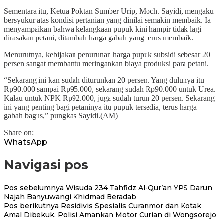
Sementara itu, Ketua Poktan Sumber Urip, Moch. Sayidi, mengaku
bersyukur atas kondisi pertanian yang dinilai semakin membaik. Ia
menyampaikan bahwa kelangkaan pupuk kini hampir tidak lagi
dirasakan petani, ditambah harga gabah yang terus membaik.
Menurutnya, kebijakan penurunan harga pupuk subsidi sebesar 20
persen sangat membantu meringankan biaya produksi para petani.
“Sekarang ini kan sudah diturunkan 20 persen. Yang dulunya itu
Rp90.000 sampai Rp95.000, sekarang sudah Rp90.000 untuk Urea.
Kalau untuk NPK Rp92.000, juga sudah turun 20 persen. Sekarang
ini yang penting bagi petaninya itu pupuk tersedia, terus harga
gabah bagus,” pungkas Sayidi.(AM)
Share on:
WhatsApp
Navigasi pos
Pos sebelumnya
Wisuda 234 Tahfidz Al-Qur’an YPS Darun
Najah Banyuwangi Khidmad Beradab
Pos berikutnya
Residivis Spesialis Curanmor dan Kotak
Amal Dibekuk, Polisi Amankan Motor Curian di Wongsorejo