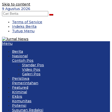
Skip to content
9 Agustus 2026
Terms of Service
Indeks Berita
Tutup Menu
Menu
Berita
Nasional
Contoh Pos
Standar Pos
Video Pos
Galeri Pos
Peristiwa
Pemerintahan
Featured
Kriminal
Ekbis
Komunitas
Potensi
Susunan Redaksi