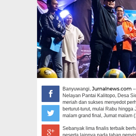
Jurnalnews.com
Banyuwangi,
–
Nelayan Pantai Kalitopo, Desa S
meriah dan sukses menyedot perha
berturut-turut, mulai Rabu hingg
malam grand final, Jumat malam (
Sebanyak lima finalis terbaik be
peserta lainnya pada tahap penyi