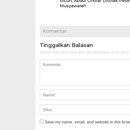
Ricuh, Abdul Ghofar Ditolak Pese
Musyawarah
Komentar
Tinggalkan Balasan
Alamat surel Anda tidak akan dipublikasikan.
Ruas yang w
Save my name, email, and website in this brow