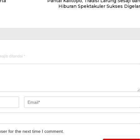
rta
Pantai Kalitopo, Tradisi Larung Sesaji da
Hiburan Spektakuler Sukses Digela
ajib ditandai
*
ser for the next time I comment.