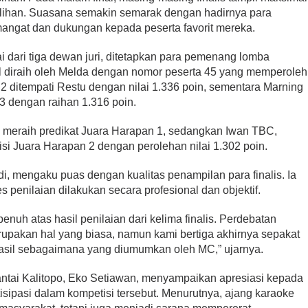
ihan. Suasana semakin semarak dengan hadirnya para
ngat dan dukungan kepada peserta favorit mereka.
lai dari tiga dewan juri, ditetapkan para pemenang lomba
sil diraih oleh Melda dengan nomor peserta 45 yang memperoleh
ra 2 ditempati Restu dengan nilai 1.336 poin, sementara Marning
 3 dengan raihan 1.316 poin.
 meraih predikat Juara Harapan 1, sedangkan Iwan TBC,
si Juara Harapan 2 dengan perolehan nilai 1.302 poin.
di, mengaku puas dengan kualitas penampilan para finalis. Ia
penilaian dilakukan secara profesional dan objektif.
enuh atas hasil penilaian dari kelima finalis. Perdebatan
upakan hal yang biasa, namun kami bertiga akhirnya sepakat
asil sebagaimana yang diumumkan oleh MC,” ujarnya.
antai Kalitopo, Eko Setiawan, menyampaikan apresiasi kepada
tisipasi dalam kompetisi tersebut. Menurutnya, ajang karaoke