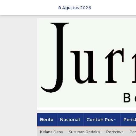
Skip
to
8 Agustus 2026
content
Berita
Nasional
Contoh Pos
Peris
Kelana Desa
Susunan Redaksi
Peristiwa
Pe