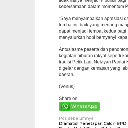
tidak hanya menjadi hiburan bagi
kebersamaan dalam momentum Pet
“Saya menyampaikan apresiasi dan
lomba ini, baik yang menang mau
dapat menjadi tempat kedua bagi 
menyalurkan hobi bernyanyi kapa
Antusiasme peserta dan penonton
kegiatan hiburan rakyat seperti k
tradisi Petik Laut Nelayan Pantai
digelar dengan kemasan yang lebi
daerah.
(Venus)
Share on:
WhatsApp
Navigasi
Pos sebelumnya
Dramatis! Penetapan Calon BPD 
pos